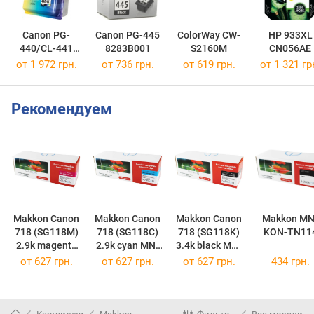
Canon PG-
Canon PG-445
ColorWay CW-
HP 933XL
440/CL-441
8283B001
S2160M
CN056AE
MULTI
от 1 972 грн.
от 736 грн.
от 619 грн.
от 1 321 гр
5219B005
Рекомендуем
Makkon Canon
Makkon Canon
Makkon Canon
Makkon MN
718 (SG118M)
718 (SG118C)
718 (SG118K)
KON-TN11
2.9k magenta
2.9k cyan MN-
3.4k black MN-
MN-CAN-
CAN-SG718C
CAN-SG718K
от
627 грн.
от
627 грн.
от
627 грн.
434 грн.
SG718M
(MN-CAN-
(MN-CAN-
(MN-CAN-
SG718C)
SG718K)
SG718M)