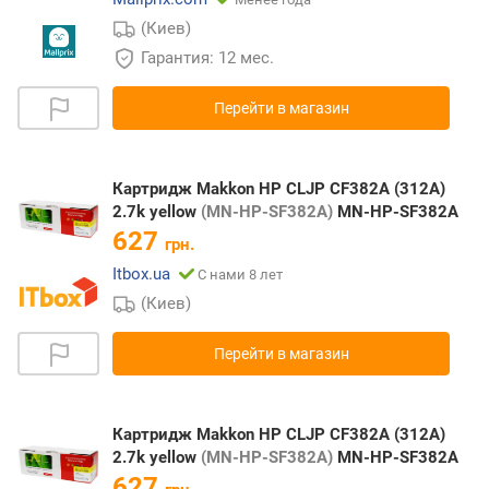
(Киев)
Гарантия: 12 мес.
Перейти в магазин
Картридж Makkon HP CLJP CF382A (312A)
2.7k yellow
(MN-HP-SF382A)
MN-HP-SF382A
627
грн.
Itbox.ua
С нами 8 лет
(Киев)
Перейти в магазин
Картридж Makkon HP CLJP CF382A (312A)
2.7k yellow
(MN-HP-SF382A)
MN-HP-SF382A
627