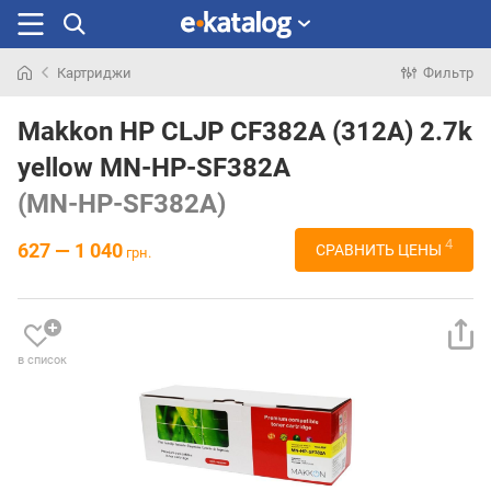
Картриджи
Фильтр
Искали
раньше
Makkon HP CLJP CF382A (312A) 2.7k
yellow MN-HP-SF382A
(MN-HP-SF382A)
4
627 — 1 040
СРАВНИТЬ ЦЕНЫ
грн.
в список