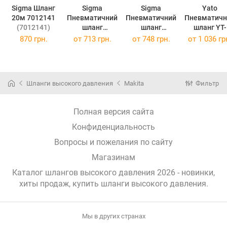
Sigma Шланг
Sigma
Sigma
Yato
20м 7012141
Пневматичний
Пневматичний
Пневматичн
(7012141)
шланг
шланг
шланг YT-
спіральний
спіральний
24208 10м, 
870 грн.
от
713 грн.
от
748 грн.
от
1 036 гр
поліуретанови
поліуретанови
бар
(YT-242
й (PU) 10м
й (PU) 15м
8x12мм
6.5x10мм
7012221
7012131
Шланги высокого давления
Makita
Фильтр
(7012221)
(7012131)
Полная версия сайта
Конфиденциальность
Вопросы и пожелания по сайту
Магазинам
Каталог шлангов высокого давления 2026 - новинки,
хиты продаж,
купить шланги высокого давления
.
Мы в других странах