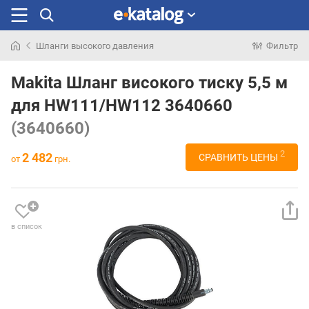
Шланги высокого давления
Фильтр
Искали
раньше
Makita Шланг високого тиску 5,5 м
для HW111/HW112 3640660
(3640660)
2
2 482
СРАВНИТЬ ЦЕНЫ
от
грн.
в список