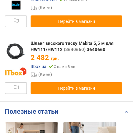
(Киев)
Перейти в магазин
Шланг високого тиску Makita 5,5 м для
HW111/HW112
(3640660)
3640660
2 482
грн.
Itbox.ua
С нами 8 лет
(Киев)
Перейти в магазин
Полезные статьи