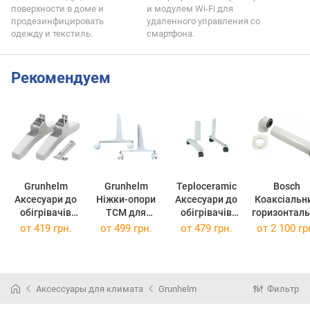
поверхности в доме и
и модулем Wi-Fi для
продезинфицировать
удаленного управления со
одежду и текстиль.
смартфона.
Рекомендуем
Grunhelm
Grunhelm
Teploceramic
Bosch
Аксесуари до
Ніжки-опори
Аксесуари до
Коаксіальн
обігрівачів
TCM для
обігрівачів
горизонтал
Опора економ
керамічного
TCM
й комплект
от
419 грн.
от
499 грн.
от
479 грн.
от
2 100 гр
для
обігрівача
відвід
керамічного
122362
90+подов
обігрівача
810мм,60/1
124623
мм/АZ 389 
Аксессуары для климата
Grunhelm
Фильтр
(124623)
389