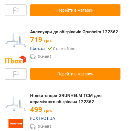
Перейти в магазин
Аксесуари до обігрівачів Grunhelm 122362
719
грн.
Itbox.ua
С нами 8 лет
(Киев)
Перейти в магазин
Ніжки-опори GRUNHELM TCM для
керамічного обігрівача 122362
499
грн.
FOXTROT.UA
(Киев)