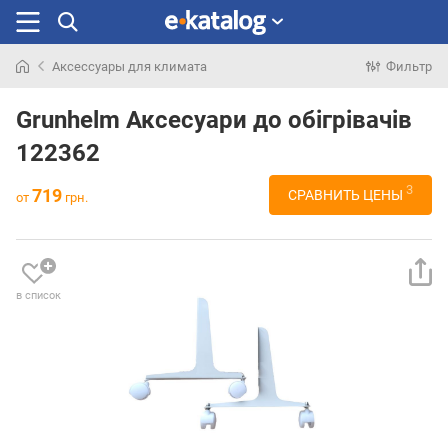
Аксессуары для климата
Фильтр
Искали
раньше
Grunhelm Аксесуари до обігрівачів
122362
3
719
СРАВНИТЬ ЦЕНЫ
от
грн.
в список