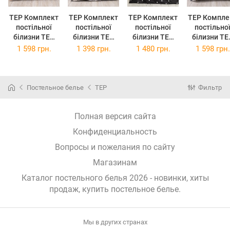
TEP Комплект
TEP Комплект
TEP Комплект
TEP Компле
постільної
постільної
постільної
постільно
білизни ТЕП
білизни ТЕП
білизни ТЕП
білизни ТЕ
Soft dreams
Полуторний
Полуторний
Двоспальн
1 598 грн.
1 398 грн.
1 480 грн.
1 598 грн.
Двоспальний
200 x 220 см
150 x 215 см
175 x 210 
70 x 70 см Line
Soft dreams
Happy Sleep
Soft dream
Brown
Miracle
334 Night
Look
(2-
(2-
(2-
(2-
Постельное белье
TEP
Фильтр
0385826453)
0385726045)
0379426362)
038582766
Полная версия сайта
Конфиденциальность
Вопросы и пожелания по сайту
Магазинам
Каталог постельного белья 2026 - новинки, хиты
продаж,
купить постельное белье
.
Мы в других странах