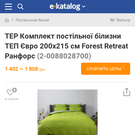
Постельное белье
Фильтр
Искали
раньше
TEP Комплект постільної білизни
ТЕП Євро 200x215 см Forest Retreat
Ранфорс
(2-0088028700)
2
1 402 — 1 808
СРАВНИТЬ ЦЕНЫ
грн.
в список