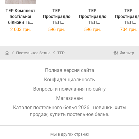
TEP Комплект
TEP
TEP
TEP
постільної
Простирадло
Простирадло
Простирад
білизни ТЕП
ТЕП
ТЕП
ТЕП
євро 200x215
Натхнення на
Натхнення на
Натхнення 
2 003 грн.
596 грн.
596 грн.
704 грн.
см Happy
резинці
резинці
резинці
Sleep
120x200 см
120x200 см
180x200 с
Нескінченніст
Ліловий
Попільна
Блакитни
ь Ранфорс
(2-
троянда
(2-
Постельное белье
TEP
Фильтр
(2-
0401526829)
(2-
040182684
0379629507)
0401526835)
Полная версия сайта
Конфиденциальность
Вопросы и пожелания по сайту
Магазинам
Каталог постельного белья 2026 - новинки, хиты
продаж,
купить постельное белье
.
Мы в других странах