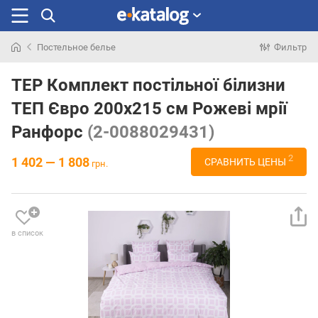
Постельное белье
Фильтр
Искали
раньше
TEP Комплект постільної білизни
ТЕП Євро 200x215 см Рожеві мрії
Ранфорс
(2-0088029431)
2
1 402 — 1 808
СРАВНИТЬ ЦЕНЫ
грн.
в список