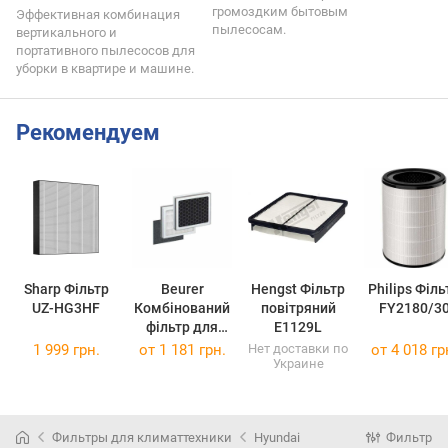
громоздким бытовым
Эффективная комбинация
пылесосам.
вертикального и
портативного пылесосов для
уборки в квартире и машине.
Рекомендуем
Sharp Фільтр
Beurer
Hengst Фільтр
Philips Філь
UZ-HG3HF
Комбінований
повітряний
FY2180/3
фільтр для
E1129L
зволожувача
1 999 грн.
от
1 181 грн.
Нет доставки по
от
4 018 гр
Украине
повітря LR 330
Фільтр LR 330
Фильтры для климаттехники
Hyundai
Фильтр