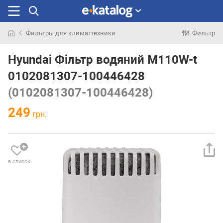
Фильтры для климаттехники
Фильтр
Искали
раньше
Hyundai Фільтр водяний M110W-t
0102081307-100446428
(0102081307-100446428)
249
грн.
в список