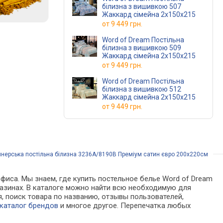
білизна з вишивкою 507
Жаккард сімейна 2х150х215
от
9 449 грн.
Word of Dream Постільна
білизна з вишивкою 509
Жаккард сімейна 2х150х215
от
9 449 грн.
Word of Dream Постільна
білизна з вишивкою 512
Жаккард сімейна 2х150х215
от
9 449 грн.
нерська постільна білизна 3236А/8190В Преміум сатин євро 200х220см
фиса. Мы знаем, где купить постельное белье Word of Dream
газинах. В каталоге можно найти всю необходимую для
 поиск товара по названию, отзывы пользователей,
каталог брендов
и многое другое. Перепечатка любых