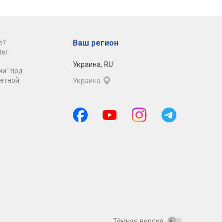
Ваш регион
е?
er.
Украина
,
RU
ии" под
ретной
Украина
Тёмная версия