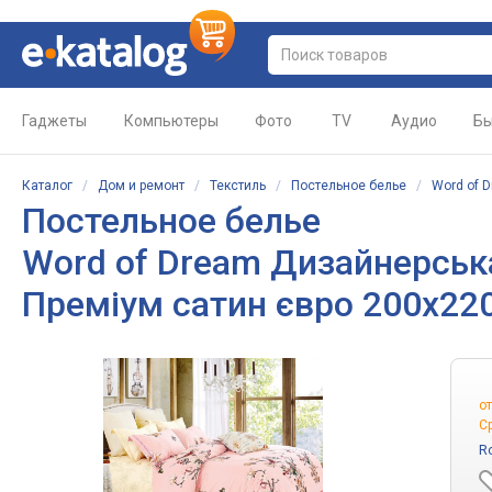
Гаджеты
Компьютеры
Фото
TV
Аудио
Бы
Каталог
/
Дом и ремонт
/
Текстиль
/
Постельное белье
/
Word of 
Постельное белье
Word of Dream Дизайнерськ
Преміум сатин євро 200х22
о
С
R