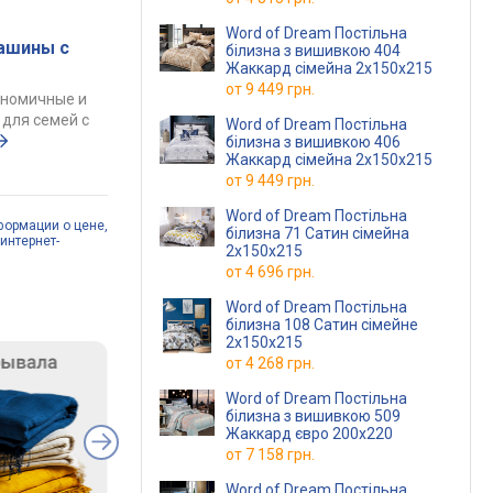
Word of Dream Постільна
ашины с
білизна з вишивкою 404
Жаккард сімейна 2х150х215
от
9 449 грн.
ономичные и
для семей с
Word of Dream Постільна
білизна з вишивкою 406
Жаккард сімейна 2х150х215
от
9 449 грн.
Word of Dream Постільна
формации о цене,
білизна 71 Сатин сімейна
интернет-
2х150х215
от
4 696 грн.
Word of Dream Постільна
білизна 108 Сатин сімейне
2х150х215
от
4 268 грн.
Word of Dream Постільна
білизна з вишивкою 509
Жаккард євро 200х220
от
7 158 грн.
Word of Dream Постільна