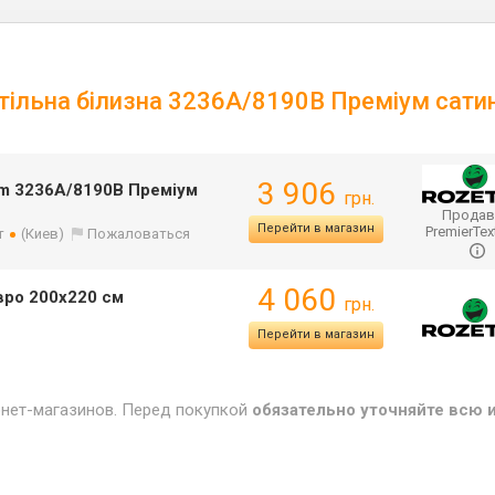
тільна білизна 3236А/8190В Преміум сати
3 906
am 3236А/8190В Преміум
грн.
Продав
Перейти в магазин
PremierTex
т
(Киев)
Пожаловаться
4 060
вро 200x220 см
грн.
Перейти в магазин
рнет-магазинов. Перед покупкой
обязательно уточняйте всю