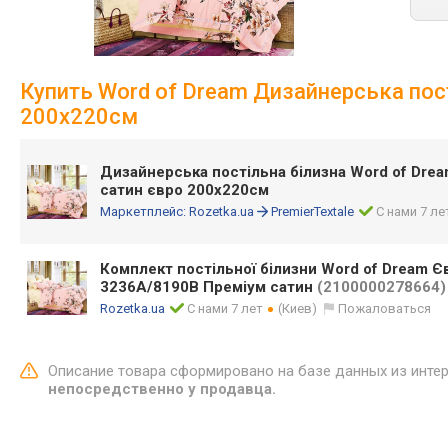
Купить Word of Dream Дизайнерська пос
200х220см
Дизайнерська постільна білизна Word of Dre
сатин євро 200х220см
Маркетплейс:
Rozetka.ua
PremierTextale
С нами 7 ле
Комплект постільної білизни Word of Dream Є
3236А/8190В Преміум сатин
(2100000278664)
Rozetka.ua
С нами 7 лет
(Киев)
Пожаловаться
Описание товара сформировано на базе данных из инте
непосредственно у продавца.