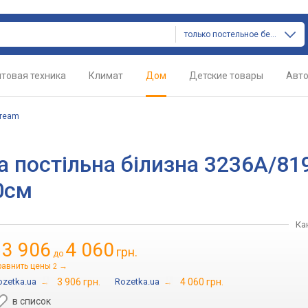
только постельное белье
товая техника
Климат
Дом
Детские товары
Авт
Dream
а постільна білизна 3236А/81
0см
Ка
3 906
4 060
грн.
т
до
равнить цены
→
2
ozetka.ua
→
3 906 грн.
Rozetka.ua
→
4 060 грн.
в список