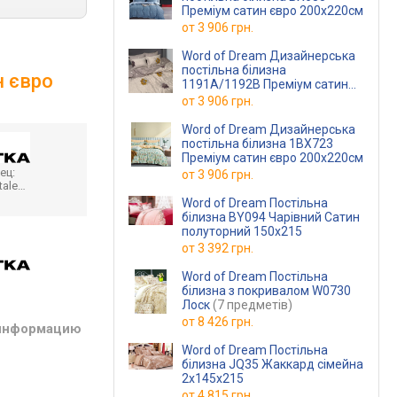
Преміум сатин євро 200х220см
от
3 906 грн.
Word of Dream Дизайнерська
постільна білизна
н євро
1191А/1192В Преміум сатин
євро 200х220см
от
3 906 грн.
Word of Dream Дизайнерська
постільна білизна 1ВХ723
Преміум сатин євро 200х220см
ец:
от
3 906 грн.
tale…
Word of Dream Постільна
білизна BY094 Чарівний Сатин
полуторний 150х215
от
3 392 грн.
Word of Dream Постільна
білизна з покривалом W0730
Лоск
(7 предметів)
от
8 426 грн.
 информацию
Word of Dream Постільна
білизна JQ35 Жаккард сімейна
2х145х215
от
4 815 грн.