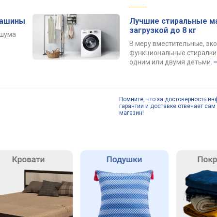
машины
Лучшие стиральные м
загрузкой до 8 кг
 шума
В меру вместительные, эк
функциональные стиралки 
одним или двумя детьми.
Помните, что за достоверность ин
гарантии и доставке отвечает сам 
магазин!