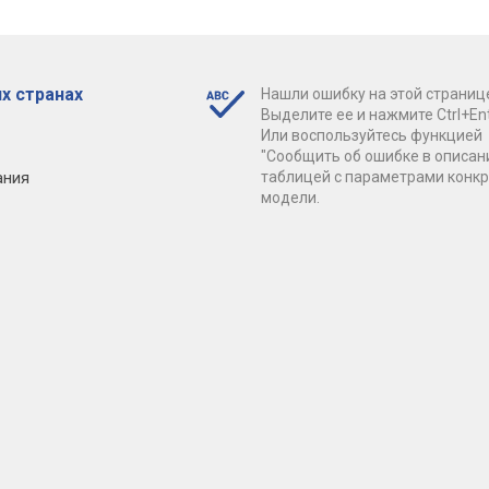
х странах
Нашли ошибку на этой страниц
Выделите ее и нажмите Ctrl+Ent
Или воспользуйтесь функцией
"Сообщить об ошибке в описан
ания
таблицей с параметрами конк
модели.