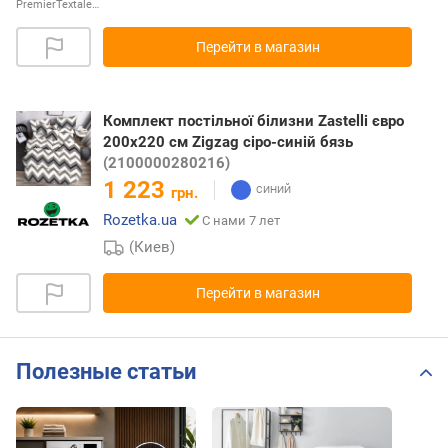
PremierTextale…
Перейти в магазин
Комплект постільної білизни Zastelli євро
200х220 см Zigzag сіро-синій бязь
(2100000280216)
1 223
грн.
Rozetka.ua
С нами 7 лет
(Киев)
Перейти в магазин
Полезные статьи