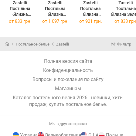
Zastelli
Zastelli
Zastelli
Zastelli
Постільна
Постільна
Постільна
Постільна
білизна
білизна
білизна
білизна Зелені
London бязь
London бязь
London бязь
квіти Y 209
от
833 грн.
от
1 097 грн.
от
921 грн.
от
833 грн
полуторний
євро 200х220
двоспальний
бязь
145х210 см
см
175х210 см
полуторни
145х210 с
Постельное белье
Zastelli
Фильтр
Полная версия сайта
Конфиденциальность
Вопросы и пожелания по сайту
Магазинам
Каталог постельного белья 2026 - новинки, хиты
продаж,
купить постельное белье
.
Мы в других странах
Украина
Великобритания
США
Польша