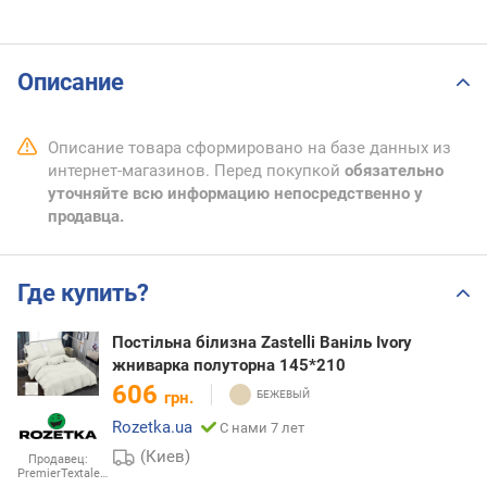
Описание
Описание товара сформировано на базе данных из
интернет-магазинов. Перед покупкой
обязательно
уточняйте всю информацию непосредственно у
продавца.
Где купить?
Постільна білизна Zastelli Ваніль Ivory
жниварка полуторна 145*210
606
грн.
Rozetka.ua
С нами 7 лет
(Киев)
Продавец:
PremierTextale…