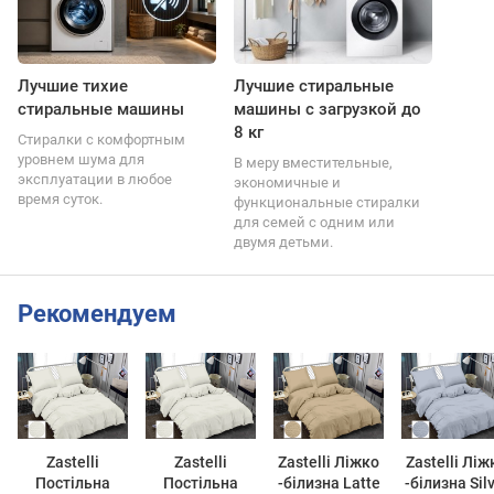
Лучшие тихие
Лучшие стиральные
стиральные машины
машины с загрузкой до
8 кг
Стиралки с комфортным
уровнем шума для
В меру вместительные,
эксплуатации в любое
экономичные и
время суток.
функциональные стиралки
для семей с одним или
двумя детьми.
Рекомендуем
Zastelli
Zastelli
Zastelli Ліжко
Zastelli Ліж
Постільна
Постільна
-білизна Latte
-білизна Silver