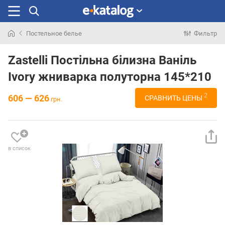
Постельное белье
Фильтр
Искали
раньше
Zastelli Постільна білизна Ваніль
Ivory жниварка полуторна 145*210
2
606 — 626
СРАВНИТЬ ЦЕНЫ
грн.
в список