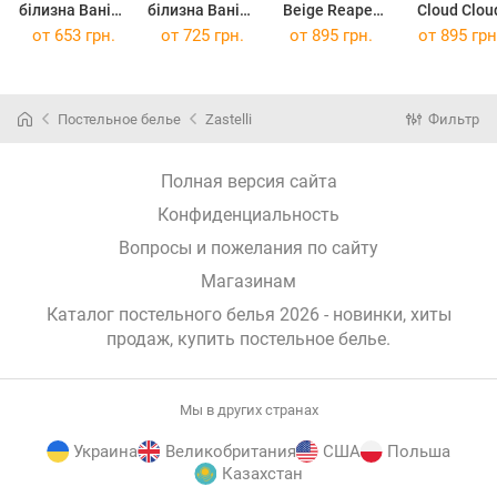
білизна Ваніль
білизна Ваніль
Beige Reaper
Cloud Clou
Ivory
Ivory
Family
Srey Reape
от
653 грн.
от
725 грн.
от
895 грн.
от
895 грн
жниварка
жниварка
2x145x210
Family
двоспальний
євро 200*220
Beige
2х145х21
175*210
Постельное белье
Zastelli
Фильтр
Полная версия сайта
Конфиденциальность
Вопросы и пожелания по сайту
Магазинам
Каталог постельного белья 2026 - новинки, хиты
продаж,
купить постельное белье
.
Мы в других странах
Украина
Великобритания
США
Польша
Казахстан