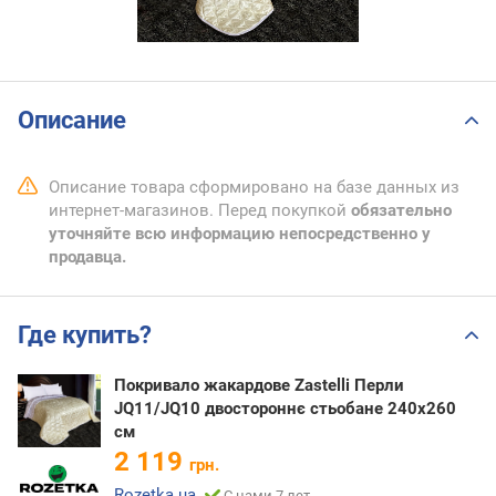
Описание
Описание товара сформировано на базе данных из
интернет-магазинов. Перед покупкой
обязательно
уточняйте всю информацию непосредственно у
продавца.
Где купить?
Покривало жакардове Zastelli Перли
JQ11/JQ10 двостороннє стьобане 240x260
cм
2 119
грн.
Rozetka.ua
С нами 7 лет