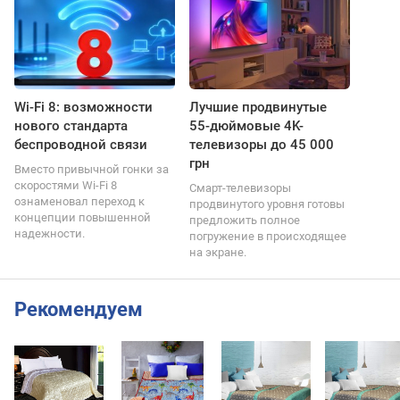
Wi-Fi 8: возможности
Лучшие продвинутые
нового стандарта
55-дюймовые 4K-
беспроводной связи
телевизоры до 45 000
грн
Вместо привычной гонки за
скоростями Wi-Fi 8
Смарт-телевизоры
ознаменовал переход к
продвинутого уровня готовы
концепции повышенной
предложить полное
надежности.
погружение в происходящее
на экране.
Рекомендуем