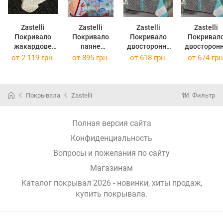
Zastelli
Zastelli
Zastelli
Zastelli
Покривало
Покривало
Покривало
Покривал
жакардове
паяне
двостороннє
двосторон
Перли
Динозаврики
Зіркове Сяйво
Зоряне Сяй
от
2 119 грн.
от
895 грн.
от
618 грн.
от
674 грн
JQ11/JQ10
14638 Pale
Star Dots бязь
Star Dots бязь
двостороннє
Blush 200х210
160х210
200х210
стьобане
см бязь
(Green)
(Green)
230x260 cм
Покрывала
Zastelli
Фильтр
Полная версия сайта
Конфиденциальность
Вопросы и пожелания по сайту
Магазинам
Каталог покрывал 2026 - новинки, хиты продаж,
купить покрывала
.