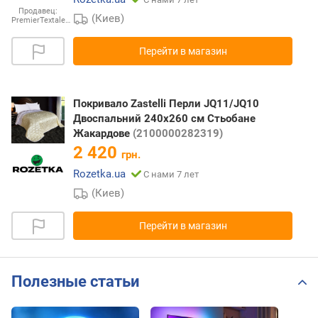
Продавец:
(Киев)
PremierTextale…
Перейти в магазин
Покривало Zastelli Перли JQ11/JQ10
Двоспальний 240х260 см Стьобане
Жакардове
(2100000282319)
2 420
грн.
Rozetka.ua
С нами 7 лет
(Киев)
Перейти в магазин
Полезные статьи