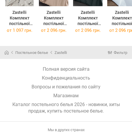
Zastelli
Zastelli
Zastelli
Zastelli
Комплект
Комплект
Комплект
Комплект
постільної
постільної
постільної
постільно
білизни CATS
білизни Ivory
білизни 17-
білизни White
от
1 097 грн.
от
2 096 грн.
от
2 096 грн.
от
2 096 гр
reverce FISH
Stripe
4405 Grey
Stripe
bone бязь євро
полуторний
Stripe
полуторни
200х220
сатин 145х210
полуторний
сатин 145х2
Айворі
сатин 145х210
Білий
Постельное белье
Zastelli
Фильтр
Сірий
Полная версия сайта
Конфиденциальность
Вопросы и пожелания по сайту
Магазинам
Каталог постельного белья 2026 - новинки, хиты
продаж,
купить постельное белье
.
Мы в других странах