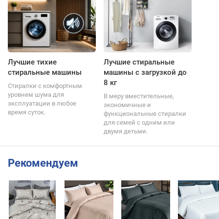
Лучшие тихие
Лучшие стиральные
стиральные машины
машины с загрузкой до
8 кг
Стиралки с комфортным
уровнем шума для
В меру вместительные,
эксплуатации в любое
экономичные и
время суток.
функциональные стиралки
для семей с одним или
двумя детьми.
Рекомендуем