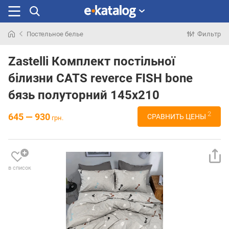
Постельное белье
Фильтр
Искали
раньше
Zastelli Комплект постільної
білизни CATS reverce FISH bone
бязь полуторний 145х210
2
645 — 930
СРАВНИТЬ ЦЕНЫ
грн.
в список