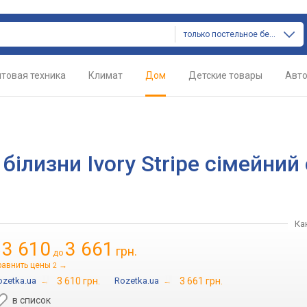
только постельное белье
товая техника
Климат
Дом
Детские товары
Авт
 білизни Ivory Stripe сімейний
Ка
3 610
3 661
грн.
т
до
равнить цены
→
2
ozetka.ua
→
3 610 грн.
Rozetka.ua
→
3 661 грн.
в список