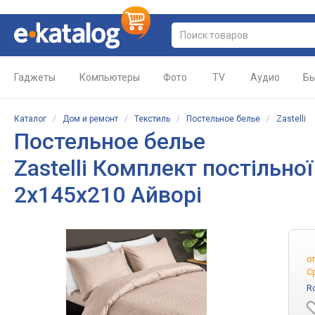
Гаджеты
Компьютеры
Фото
TV
Аудио
Бы
Каталог
/
Дом и ремонт
/
Текстиль
/
Постельное белье
/
Zastelli
Постельное белье
Zastelli Комплект постільної
2х145х210 Айворі
о
С
R