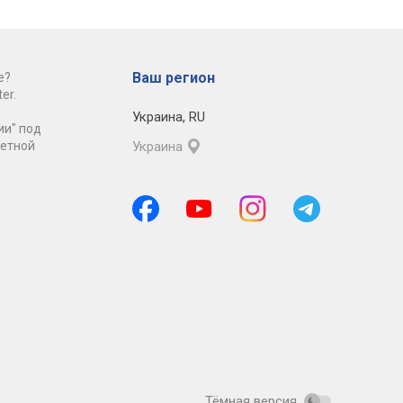
Ваш регион
е?
er.
Украина
,
RU
ии" под
ретной
Украина
Тёмная версия