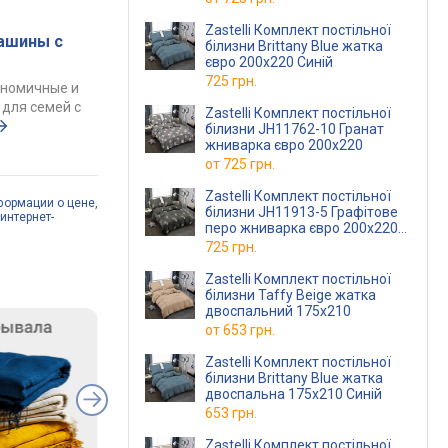
Zastelli Комплект постільної
ашины с
білизни Brittany Blue жатка
євро 200х220 Синій
725 грн.
ономичные и
для семей с
Zastelli Комплект постільної
білизни JH11762-10 Гранат
жниварка євро 200х220
от
725 грн.
Zastelli Комплект постільної
формации о цене,
білизни JH11913-5 Графітове
интернет-
перо жниварка євро 200х220
Сірий
725 грн.
Zastelli Комплект постільної
білизни Taffy Beige жатка
двоспальний 175х210
от
653 грн.
Zastelli Комплект постільної
білизни Brittany Blue жатка
двоспальна 175х210 Синій
653 грн.
Zastelli Комплект постільної