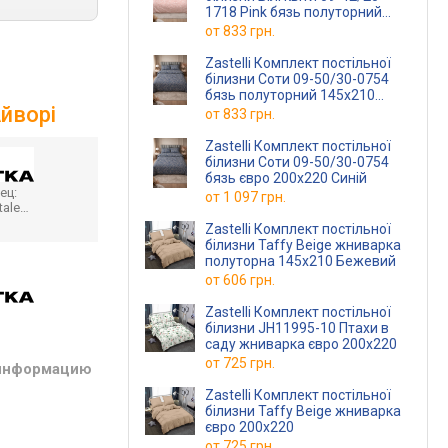
1718 Pink бязь полуторний
145х210 Рожевий
от
833 грн.
Zastelli Комплект постільної
білизни Соти 09-50/30-0754
бязь полуторний 145х210
Айворі
Синій
от
833 грн.
Zastelli Комплект постільної
білизни Соти 09-50/30-0754
бязь євро 200х220 Синій
ец:
от
1 097 грн.
tale…
Zastelli Комплект постільної
білизни Taffy Beige жниварка
полуторна 145х210 Бежевий
от
606 грн.
Zastelli Комплект постільної
білизни JH11995-10 Птахи в
саду жниварка євро 200х220
от
725 грн.
 информацию
Zastelli Комплект постільної
білизни Taffy Beige жниварка
євро 200х220
от
725 грн.