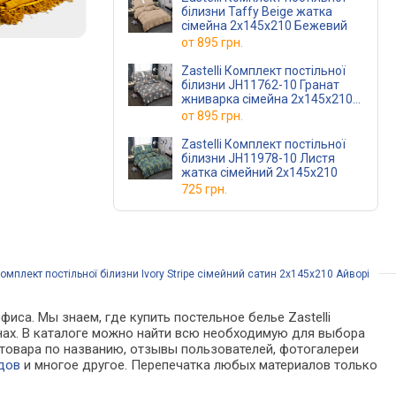
білизни Taffy Beige жатка
сімейна 2х145х210 Бежевий
от
895 грн.
Zastelli Комплект постільної
білизни JH11762-10 Гранат
жниварка сімейна 2х145х210
Різнокольоровий
от
895 грн.
Zastelli Комплект постільної
білизни JH11978-10 Листя
жатка сімейний 2х145х210
725 грн.
омплект постільної білизни Ivory Stripe сімейний сатин 2х145х210 Айворі
иса. Мы знаем, где купить постельное белье Zastelli
азинах. В каталоге можно найти всю необходимую для выбора
товара по названию, отзывы пользователей, фотогалереи
дов
и многое другое. Перепечатка любых материалов только