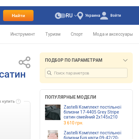
RU
Найти
Украина
Войти
о
Инструмент
Туризм
Спорт
Мода и аксессуары
ПОДБОР ПО ПАРАМЕТРАМ
 сатин
ПОПУЛЯРНЫЕ МОДЕЛИ
к купить
Zastelli Комплект постільної
білизни 17-4405 Grey Stripe
сатин сімейний 2х145х210
3 610 грн.
Zastelli Комплект постільної
білизни Білі квіти 09-42/20-