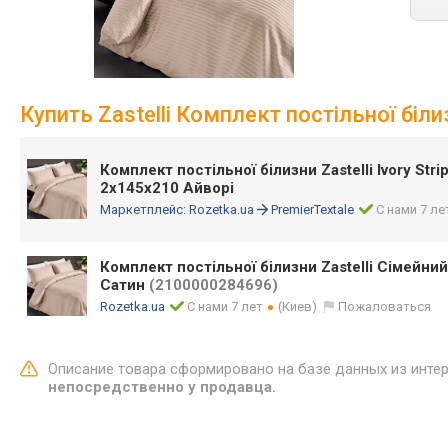
Купить Zastelli Комплект постільної біли
Комплект постільної білизни Zastelli Ivory Str
2х145х210 Айворі
Маркетплейс:
Rozetka.ua
PremierTextale
С нами 7 ле
Комплект постільної білизни Zastelli Сімейний
Сатин
(2100000284696)
Rozetka.ua
С нами 7 лет
(Киев)
Пожаловаться
Описание товара сформировано на базе данных из инте
непосредственно у продавца.