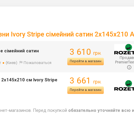
зни Ivory Stripe сімейний сатин 2х145х210 
3 610
ipe сімейний сатин
грн.
Продав
Перейти в магазин
PremierTex
т
(Киев)
Пожаловаться
3 661
 2х145х210 см Ivory Stripe
грн.
Перейти в магазин
рнет-магазинов. Перед покупкой
обязательно уточняйте всю