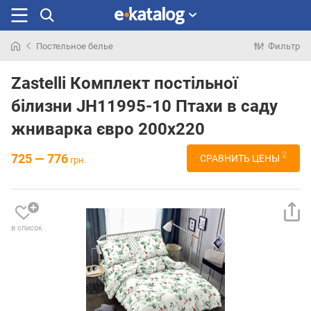
Постельное белье
Фильтр
Искали
раньше
Zastelli Комплект постільної
білизни JH11995-10 Птахи в саду
жниварка євро 200х220
2
725 — 776
СРАВНИТЬ ЦЕНЫ
грн.
в список