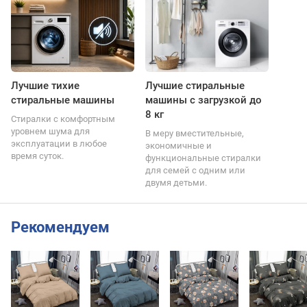
Лучшие тихие
Лучшие стиральные
стиральные машины
машины с загрузкой до
8 кг
Стиралки с комфортным
уровнем шума для
В меру вместительные,
эксплуатации в любое
экономичные и
время суток.
функциональные стиралки
для семей с одним или
двумя детьми.
Рекомендуем