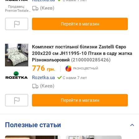
Продавец:
(Киев)
PremierTextale…
Перейти в магазин
Комплект постільної білизни Zastelli Євро
200х220 см JH11995-10 Птахи в саду жатка
Різнокольоровий
(2100000285426)
776
грн.
Rozetka.ua
С нами 7 лет
(Киев)
Перейти в магазин
Полезные статьи