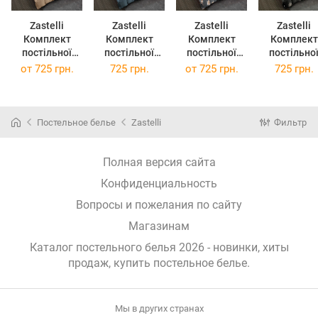
Zastelli
Zastelli
Zastelli
Zastelli
Комплект
Комплект
Комплект
Комплект
постільної
постільної
постільної
постільно
білизни Taffy
білизни
білизни
білизни
от
725 грн.
725 грн.
от
725 грн.
725 грн.
Beige
Brittany Blue
JH11762-10
JH11913-
жниварка
жатка євро
Гранат
Графітове
євро 200х220
200х220 Синій
жниварка
перо
євро 200х220
жниварка
Постельное белье
Zastelli
Фильтр
євро 200х2
Сірий
Полная версия сайта
Конфиденциальность
Вопросы и пожелания по сайту
Магазинам
Каталог постельного белья 2026 - новинки, хиты
продаж,
купить постельное белье
.
Мы в других странах