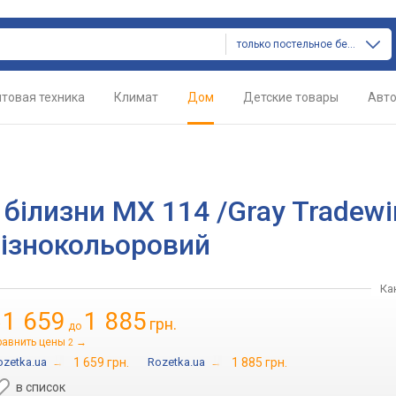
только постельное белье
товая техника
Климат
Дом
Детские товары
Авт
ї білизни МХ 114 /Gray Tradew
Різнокольоровий
Ка
1 659
1 885
грн.
т
до
равнить цены
→
2
ozetka.ua
→
1 659 грн.
Rozetka.ua
→
1 885 грн.
в список