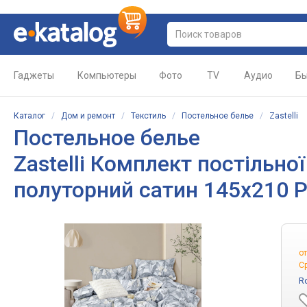
Гаджеты
Компьютеры
Фото
TV
Аудио
Бы
Каталог
/
Дом и ремонт
/
Текстиль
/
Постельное белье
/
Zastelli
Постельное белье
Zastelli Комплект постільно
полуторний сатин 145х210 
о
С
R