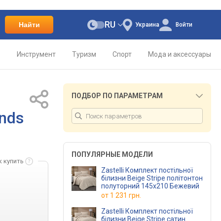
RU
Найти
Украина
Войти
о
Инструмент
Туризм
Спорт
Мода и аксессуары
ПОДБОР ПО ПАРАМЕТРАМ
inds
ПОПУЛЯРНЫЕ МОДЕЛИ
к купить
Zastelli Комплект постільної
білизни Beige Stripe політонтон
полуторний 145х210 Бежевий
от
1 231 грн.
Zastelli Комплект постільної
білизни Beige Stripe сатин