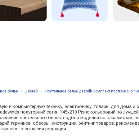
ное белье
/
Zastelli
/
Постельное белье Zastelli Комплект постільної біл
ую и компьютерную технику, электронику, товары для дома и оф
Tradewinds полуторний сатин 145х210 Різнокольоровий по лучшей
внение постельного белья, подбор моделей по параметрам, по
арий терминов, обзоры, инструкции, рейтинг товаров, рекоменд
сьменного согласия редакции.