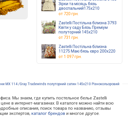
Зірки та місяць бязь
двоспальний175х210
от
720 грн.
Zastelli Постільна білизна 3793
Квіти у саду Бязь Преміум
полуторний 145х210
от
731 грн.
Zastelli Постільна білизна
11275 Макі бязь євро 200х220
от
1 097 грн.
изни МХ 114 /Gray Tradewinds полуторний сатин 145х210 Різнокольоровий
иса. Мы знаем, где купить постельное белье Zastelli
 цене в интернет-магазинах. В каталоге можно найти всю
дробные описания, поиск товара по названию, отзывы
ации экспертов,
каталог брендов
и многое другое.