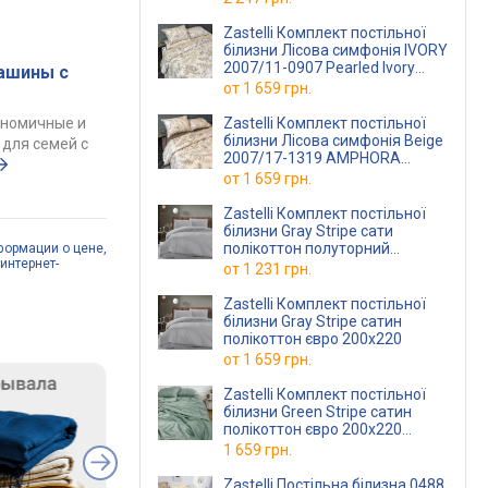
Zastelli Комплект постільної
білизни Лісова симфонія IVORY
2007/11-0907 Pearled Ivory
ашины с
полуторний сатин 145х210
от
1 659 грн.
Бежевий
Zastelli Комплект постільної
ономичные и
білизни Лісова симфонія Beige
для семей с
2007/17-1319 AMPHORA
полуторний сатин 145х210
от
1 659 грн.
Бежевий
Zastelli Комплект постільної
білизни Gray Stripe сати
полікоттон полуторний
формации о цене,
интернет-
145х210
от
1 231 грн.
Zastelli Комплект постільної
білизни Gray Stripe сатин
полікоттон євро 200х220
от
1 659 грн.
Zastelli Комплект постільної
білизни Green Stripe сатин
полікоттон євро 200х220
Зелений
1 659 грн.
Zastelli Постільна білизна 0488