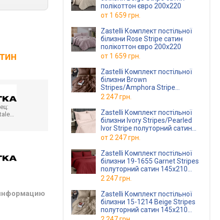
полікоттон євро 200х220
от
1 659 грн.
Zastelli Комплект постільної
білизни Rose Stripe сатин
полікоттон євро 200х220
атин
от
1 659 грн.
Zastelli Комплект постільної
білизни Brown
Stripes/Amphora Stripe
полуторний сатин 145х210
2 247 грн.
Коричневий
ец:
Zastelli Комплект постільної
tale…
білизни Ivory Stripes/Pearled
Ivor Stripe полуторний сатин
145х210 Айворі
от
2 247 грн.
Zastelli Комплект постільної
білизни 19-1655 Garnet Stripes
полуторний сатин 145х210
Гранатовий
2 247 грн.
 информацию
Zastelli Комплект постільної
білизни 15-1214 Beige Stripes
полуторний сатин 145х210
Бежевий
2 247 грн.