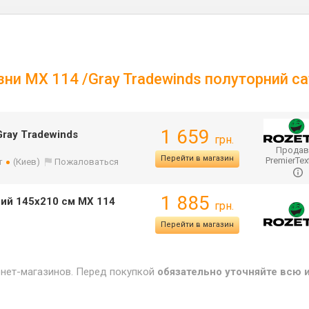
изни МХ 114 /Gray Tradewinds полуторний с
1 659
Gray Tradewinds
грн.
Продав
Перейти в магазин
PremierTex
т
(Киев)
Пожаловаться
1 885
рний 145х210 см МХ 114
грн.
Перейти в магазин
рнет-магазинов. Перед покупкой
обязательно уточняйте всю