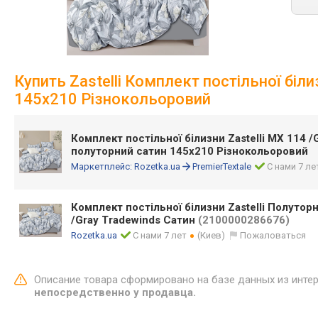
Купить Zastelli Комплект постільної біл
145х210 Різнокольоровий
Комплект постільної білизни Zastelli МХ 114 /
полуторний сатин 145х210 Різнокольоровий
Маркетплейс:
Rozetka.ua
PremierTextale
С нами 7 ле
Комплект постільної білизни Zastelli Полуто
/Gray Tradewinds Сатин
(2100000286676)
Rozetka.ua
С нами 7 лет
(Киев)
Пожаловаться
Описание товара сформировано на базе данных из инте
непосредственно у продавца.