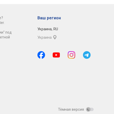
Ваш регион
е?
er.
Украина
,
RU
ии" под
ретной
Украина
Тёмная версия