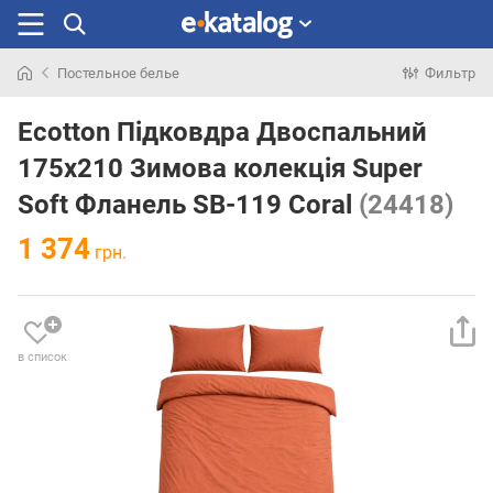
Постельное белье
Фильтр
Искали
раньше
Ecotton Підковдра Двоспальний
175х210 Зимова колекція Super
Soft Фланель SB-119 Coral
(24418)
1 374
грн.
в список