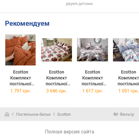
двумя детьми.
Рекомендуем
Ecotton
Ecotton
Ecotton
Ecotton
Комплект
Комплект
Комплект
Комплект
постільної
постільної
постільної
постільно
білизни
білизни
білизни
білизни
1 797 грн.
3 646 грн.
1 617 грн.
1 051 грн.
Полуторний
Сімейний
Сімейний
Двоспальн
150х215 см
2х147х210
2х147х210 см
175х210 с
Orange
Фланель Квіти
293/294 Бязь
759/760 Бя
Полісатин
(23201/1)
Постельное белье
Ecotton
Фильтр
(24560000)
Полная версия сайта