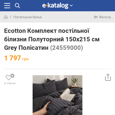
Постельное белье
Фильтр
Искали
раньше
Ecotton Комплект постільної
білизни Полуторний 150х215 см
Grey Полісатин
(24559000)
1 797
грн.
в список