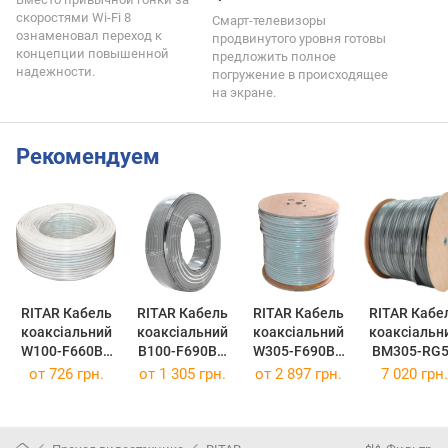
скоростями Wi-Fi 8
Смарт-телевизоры
ознаменовал переход к
продвинутого уровня готовы
концепции повышенной
предложить полное
надежности.
погружение в происходящее
на экране.
Рекомендуем
RITAR Кабель
RITAR Кабель
RITAR Кабель
RITAR Кабе
коаксіальний
коаксіальний
коаксіальний
коаксіальн
W100-F660BV
B100-F690BV
W305-F690BV
BM305-RG5
бухта 100 м
бухта 100 м
котушка 305 м
PVC, 305 
от
726 грн.
от
1 305 грн.
от
2 897 грн.
7 020 грн.
RT-W100-
RT-B100-
RT-W305-
Black RT-
F660BV
F690BV
F690BV
BM305-
(RT-W100-
(RT-B100-
(RT-W305-
RG
F660BV)
F690BV)
F690BV)
(RT-BM305