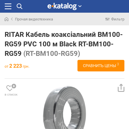
Прочая видеотехника
Фильтр
Искали
раньше
RITAR Кабель коаксіальний BM100-
RG59 PVC 100 м Black RT-BM100-
RG59
(RT-BM100-RG59)
3
2 223
СРАВНИТЬ ЦЕНЫ
от
грн.
в список