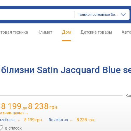
только постельное белье
товая техника
Климат
Дом
Детские товары
Авт
білизни Satin Jacquard Blue s
Ка
8 199
8 238
грн.
т
до
равнить цены
→
2
ozetka.ua
→
8 199 грн.
Rozetka.ua
→
8 238 грн.
в список