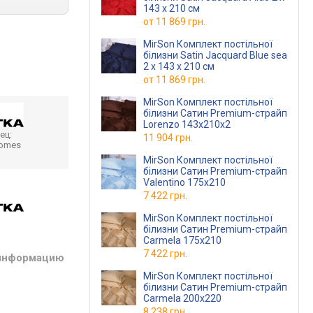
143 x 210 см
от
11 869 грн.
MirSon Комплект постільної
білизни Satin Jacquard Blue sea
2 x 143 x 210 см
от
11 869 грн.
MirSon Комплект постільної
білизни Сатин Premium-страйп
Lorenzo 143х210х2
ец:
11 904 грн.
homes
MirSon Комплект постільної
білизни Сатин Premium-страйп
Valentino 175х210
7 422 грн.
MirSon Комплект постільної
білизни Сатин Premium-страйп
Carmela 175х210
7 422 грн.
 информацию
MirSon Комплект постільної
білизни Сатин Premium-страйп
Carmela 200х220
8 238 грн.