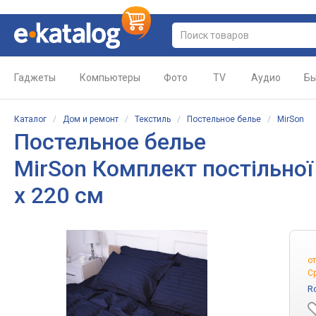
Гаджеты
Компьютеры
Фото
TV
Аудио
Бы
Каталог
/
Дом и ремонт
/
Текстиль
/
Постельное белье
/
MirSon
Постельное белье
MirSon Комплект постільної 
x 220 см
о
С
R