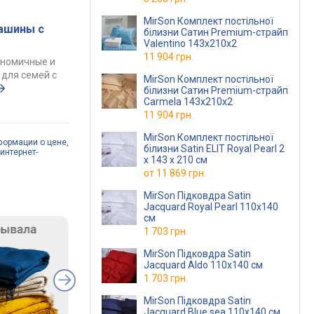
MirSon Комплект постільної
ашины с
білизни Сатин Premium-страйп
Valentino 143х210х2
11 904 грн.
ономичные и
для семей с
MirSon Комплект постільної
білизни Сатин Premium-страйп
Carmela 143х210х2
11 904 грн.
MirSon Комплект постільної
формации о цене,
білизни Satin ELIT Royal Pearl 2
интернет-
x 143 x 210 см
от
11 869 грн.
MirSon Підковдра Satin
Jacquard Royal Pearl 110х140
см
1 703 грн.
MirSon Підковдра Satin
Jacquard Aldo 110х140 см
1 703 грн.
MirSon Підковдра Satin
Jacquard Blue sea 110х140 см