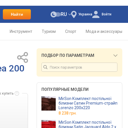
RU
Найти
Украина
Войти
о
Инструмент
Туризм
Спорт
Мода и аксессуары
ПОДБОР ПО ПАРАМЕТРАМ
ea 200
ПОПУЛЯРНЫЕ МОДЕЛИ
к купить
MirSon Комплект постільної
білизни Сатин Premium-страйп
Lorenzo 200х220
8 238 грн.
MirSon Комплект постільної
білизни Satin Jacquard Aldo 2 x