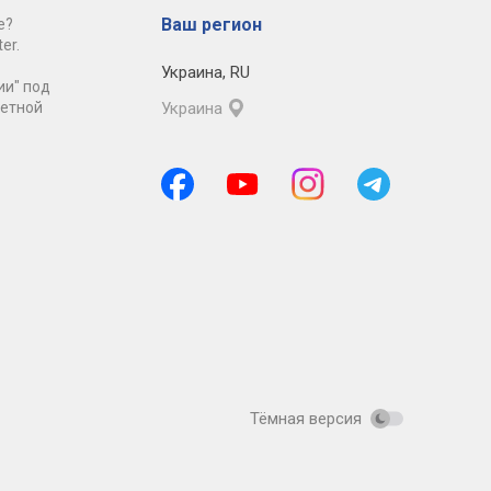
Ваш регион
е?
er.
Украина
,
RU
ии" под
ретной
Украина
Тёмная версия