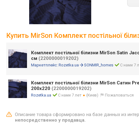
Купить MirSon Комплект постільної білиз
Комплект постільної білизни MirSon Satin Jacq
см
(2200000019202)
Маркетплейс:
Rozetka.ua
SONMIR_homes
С нами 7 
Комплект постільної білизни MirSon Сатин Pr
200х220
(2200000019202)
Rozetka.ua
С нами 7 лет
(Киев)
Пожаловаться
Описание товара сформировано на базе данных из инте
непосредственно у продавца.