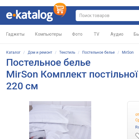
Гаджеты
Компьютеры
Фото
TV
Аудио
Бы
Каталог
/
Дом и ремонт
/
Текстиль
/
Постельное белье
/
MirSon
Постельное белье
MirSon Комплект постільної б
220 см
о
С
R