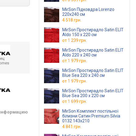
MirSon Підковдра Lorenzo
220х240 см
4 518 грн.
MirSon Простирадло Satin ELIT
Aldo 150 х 220 см
от
1 239 грн.
MirSon Простирадло Satin ELIT
Aldo 220 х 240 см
ец:
от
1 979 грн.
homes
MirSon Простирадло Satin ELIT
Blue Sea 220 х 240 см
от
1 979 грн.
MirSon Простирадло Satin ELIT
Blue Sea 200 х 220 см
от
1 699 грн.
MirSon Комплект постільної
 информацию
білизни Сатин Premium Silvia
0132 143х210
4 841 грн.