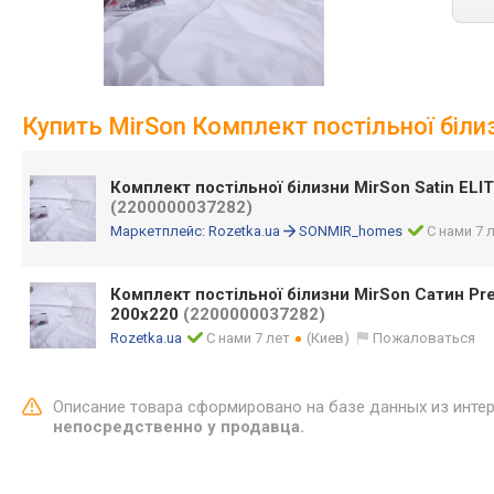
Купить MirSon Комплект постільної білизн
Комплект постільної білизни MirSon Satin ELIT
(2200000037282)
Маркетплейс:
Rozetka.ua
SONMIR_homes
С нами 7 
Комплект постільної білизни MirSon Сатин Pr
200х220
(2200000037282)
Rozetka.ua
С нами 7 лет
(Киев)
Пожаловаться
Описание товара сформировано на базе данных из инте
непосредственно у продавца.