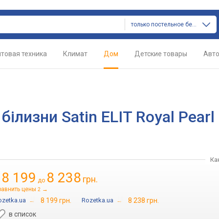
только постельное белье
товая техника
Климат
Дом
Детские товары
Авт
ілизни Satin ELIT Royal Pearl
Ка
8 199
8 238
грн.
т
до
равнить цены
→
2
ozetka.ua
→
8 199 грн.
Rozetka.ua
→
8 238 грн.
в список