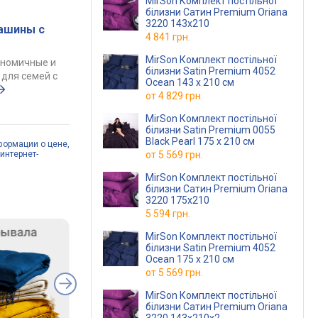
MirSon Комплект постільної
білизни Сатин Premium Oriana
3220 143х210
ашины с
4 841 грн.
MirSon Комплект постільної
ономичные и
білизни Satin Premium 4052
для семей с
Ocean 143 x 210 см
от
4 829 грн.
MirSon Комплект постільної
білизни Satin Premium 0055
Black Pearl 175 x 210 см
формации о цене,
от
5 569 грн.
интернет-
MirSon Комплект постільної
білизни Сатин Premium Oriana
3220 175х210
5 594 грн.
MirSon Комплект постільної
білизни Satin Premium 4052
Ocean 175 x 210 см
от
5 569 грн.
MirSon Комплект постільної
білизни Сатин Premium Oriana