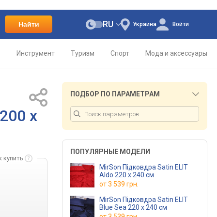
RU
Найти
Украина
Войти
о
Инструмент
Туризм
Спорт
Мода и аксессуары
ПОДБОР ПО ПАРАМЕТРАМ
 200 x
ПОПУЛЯРНЫЕ МОДЕЛИ
к купить
MirSon Підковдра Satin ELIT
Aldo 220 x 240 см
от
3 539 грн.
MirSon Підковдра Satin ELIT
Blue Sea 220 x 240 см
от
3 539 грн.