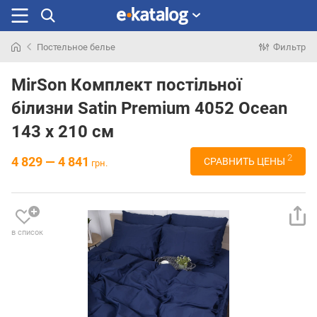
Постельное белье
Фильтр
Искали
раньше
MirSon Комплект постільної
білизни Satin Premium 4052 Ocean
143 x 210 см
2
4 829 — 4 841
СРАВНИТЬ ЦЕНЫ
грн.
в список