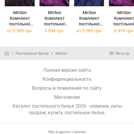
MirSon
MirSon
MirSon
MirSon
Комплект
Комплект
Комплект
Комплект
постільної
постільної
постільної
постільно
білизни Satin
білизни Сатин
білизни Satin
білизни Сатин
от
5 569 грн.
5 594 грн.
от
5 569 грн.
6 974 грн.
Premium 0055
Premium
Premium 4052
Premium
Black Pearl 175
Oriana 3220
Ocean 175 x
Oriana 322
x 210 см
175х210
210 см
143х210х
Постельное белье
MirSon
Фильтр
Полная версия сайта
Конфиденциальность
Вопросы и пожелания по сайту
Магазинам
Каталог постельного белья 2026 - новинки, хиты
продаж,
купить постельное белье
.
Мы в других странах