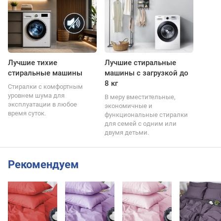
Лучшие тихие
Лучшие стиральные
стиральные машины
машины с загрузкой до
8 кг
Стиралки с комфортным
уровнем шума для
В меру вместительные,
эксплуатации в любое
экономичные и
время суток.
функциональные стиралки
для семей с одним или
двумя детьми.
Рекомендуем