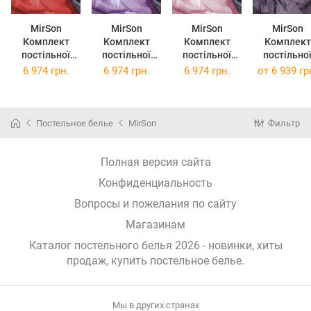
MirSon
MirSon
MirSon
MirSon
Комплект
Комплект
Комплект
Комплект
постільної
постільної
постільної
постільно
білизни Сатин
білизни Сатин
білизни Сатин
білизни Satin
6 974 грн.
6 974 грн.
6 974 грн.
от
6 939 гр
Premium Silvia
Premium
Premium Laura
Premium 02
0132
Calypso 3820
00199
Excalibur 2 
143х210х2
143х210х2
143х210х2
143 x 210 
Постельное белье
MirSon
Фильтр
Полная версия сайта
Конфиденциальность
Вопросы и пожелания по сайту
Магазинам
Каталог постельного белья 2026 - новинки, хиты
продаж,
купить постельное белье
.
Мы в других странах