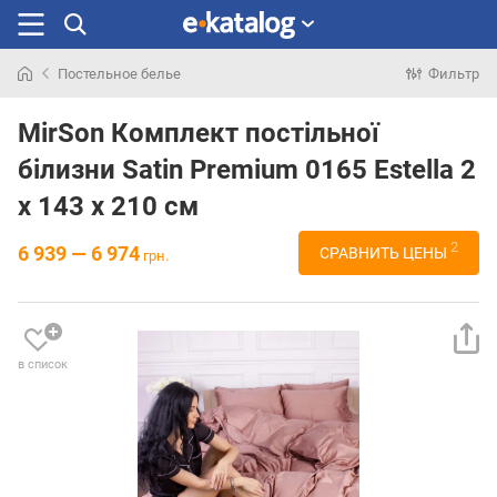
Постельное белье
Фильтр
Искали
раньше
MirSon Комплект постільної
білизни Satin Premium 0165 Estella 2
x 143 x 210 см
2
6 939 — 6 974
СРАВНИТЬ ЦЕНЫ
грн.
в список