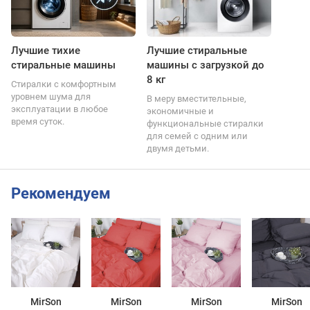
Лучшие тихие
Лучшие стиральные
стиральные машины
машины с загрузкой до
8 кг
Стиралки с комфортным
уровнем шума для
В меру вместительные,
эксплуатации в любое
экономичные и
время суток.
функциональные стиралки
для семей с одним или
двумя детьми.
Рекомендуем
MirSon
MirSon
MirSon
MirSon