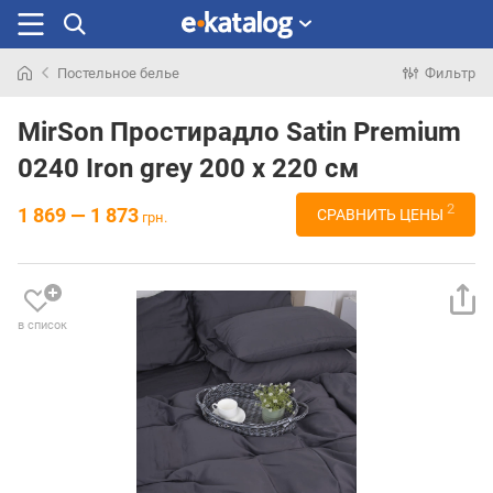
Постельное белье
Фильтр
Искали
раньше
MirSon Простирадло Satin Premium
0240 Iron grey 200 х 220 см
2
1 869 — 1 873
СРАВНИТЬ ЦЕНЫ
грн.
в список