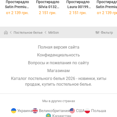
Простирадло
Простирадло
Простирадло
Простирад
Satin Premium
Silvia 0132
Laura 00199
Satin Premi
0001 Moko
220х240 см
220х240 см
0240 Iron gr
от
2 139 грн.
2 151 грн.
2 151 грн.
от
2 139 гр
White 220 х
220 х 240 
240 см
Постельное белье
MirSon
Фильтр
Полная версия сайта
Конфиденциальность
Вопросы и пожелания по сайту
Магазинам
Каталог постельного белья 2026 - новинки, хиты
продаж,
купить постельное белье
.
Мы в других странах
Украина
Великобритания
США
Польша
Казахстан