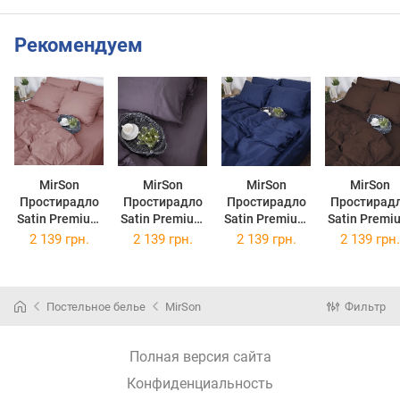
Рекомендуем
MirSon
MirSon
MirSon
MirSon
Простирадло
Простирадло
Простирадло
Простирад
Satin Premium
Satin Premium
Satin Premium
Satin Premi
0165 Estella
0231 Excalibur
4052 Ocean
0211 Caca
2 139 грн.
2 139 грн.
2 139 грн.
2 139 грн.
220 х 240 см
220 х 240 см
220 х 240 см
220 х 240 
Постельное белье
MirSon
Фильтр
Полная версия сайта
Конфиденциальность