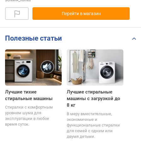
SONMIR_homes
Перейти в магазин
Полезные статьи
Лучшие тихие
Лучшие стиральные
стиральные машины
машины с загрузкой до
8 кг
Стиралки с комфортным
уровнем шума для
В меру вместительные,
эксплуатации в любое
экономичные и
время суток.
функциональные стиралки
для семей с одним или
двумя детьми.