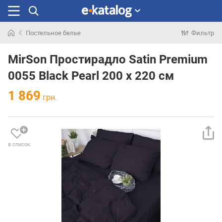
Постельное белье
Фильтр
Искали
раньше
MirSon Простирадло Satin Premium
0055 Black Pearl 200 х 220 см
1 869
грн.
в список