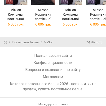
MirSon
MirSon
MirSon
MirSon
Комплект
Комплект
Комплект
Комплект
постільної
постільної
постільної
постільно
білизни Сатин
білизни Сатин
білизни Сатин
білизни Сатин
6 006 грн.
6 006 грн.
6 006 грн.
6 006 грн.
Premium Pion
Premium Dark
Premium Iris
Premium
0132+3220
Coffee
0199+3220
Lavanda
200х220
0165+0055
200х220
3820+005
200х220
200х220
Постельное белье
MirSon
Фильтр
Полная версия сайта
Конфиденциальность
Вопросы и пожелания по сайту
Магазинам
Каталог постельного белья 2026 - новинки, хиты
продаж,
купить постельное белье
.
Мы в других странах