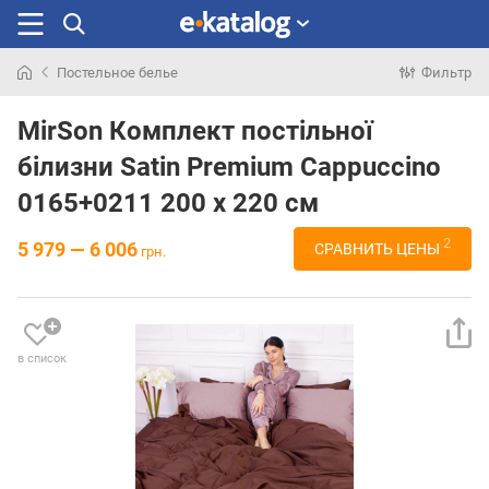
Постельное белье
Фильтр
Искали
раньше
MirSon Комплект постільної
білизни Satin Premium Cappuccino
0165+0211 200 x 220 см
2
5 979 — 6 006
СРАВНИТЬ ЦЕНЫ
грн.
в список