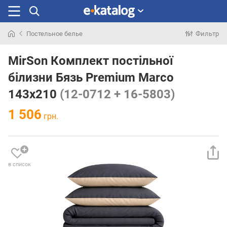
Постельное белье
Фильтр
Искали
раньше
MirSon Комплект постільної
білизни Бязь Premium Marco
143х210
(12-0712 + 16-5803)
1 506
грн.
в список