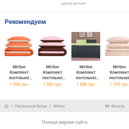
двумя детьми.
Рекомендуем
MirSon
MirSon
MirSon
MirSon
Комплект
Комплект
Комплект
Комплект
постільної
постільної
постільної
постільно
білизни Бязь
білизни Бязь
білизни Бязь
білизни Бязь
1 506 грн.
1 506 грн.
1 506 грн.
1 703 грн.
Premium
Premium
Premium
Premium 12
Nicoletta
Riccarda
Verginia
0712 Calvi
143х210
143х210
143х210
175х210
(12-0712 + 13-
(14-1312 + 15-
(12-0714 + 16-
Постельное белье
MirSon
Фильтр
1027)
1511)
5803)
Полная версия сайта