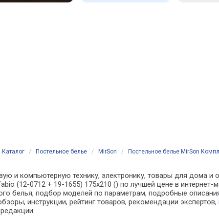
Каталог
/
Постельное белье
/
MirSon
/
Постельное белье MirSon Комплек
вую и компьютерную технику, электронику, товары для дома и о
abio (12-0712 + 19-1655) 175х210 () по лучшей цене в интерне
о белья, подбор моделей по параметрам, подробные описания,
обзоры, инструкции, рейтинг товаров, рекомендации экспертов,
 редакции.