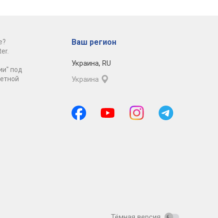
Ваш регион
е?
er.
Украина
,
RU
ии" под
ретной
Украина
Тёмная версия