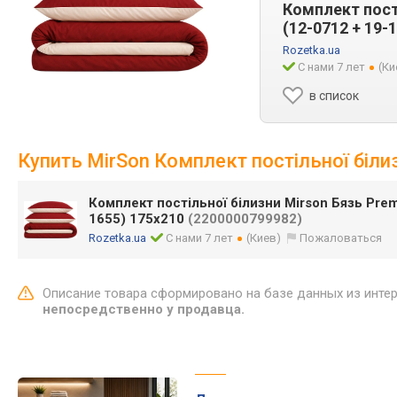
Комплект пост
(12-0712 + 19-
Rozetka.ua
С нами 7 лет
(Ки
в список
Купить MirSon Комплект постільної біл
Комплект постільної білизни Mirson Бязь Prem
1655) 175х210
(2200000799982)
Rozetka.ua
С нами 7 лет
(Киев)
Пожаловаться
Описание товара сформировано на базе данных из инте
непосредственно у продавца.