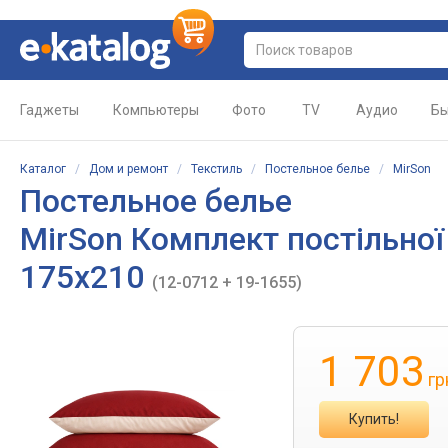
Гаджеты
Компьютеры
Фото
TV
Аудио
Бы
Каталог
/
Дом и ремонт
/
Текстиль
/
Постельное белье
/
MirSon
Постельное белье
MirSon Комплект постільної
175х210
(12-0712 + 19-1655)
1 703
гр
Купить!