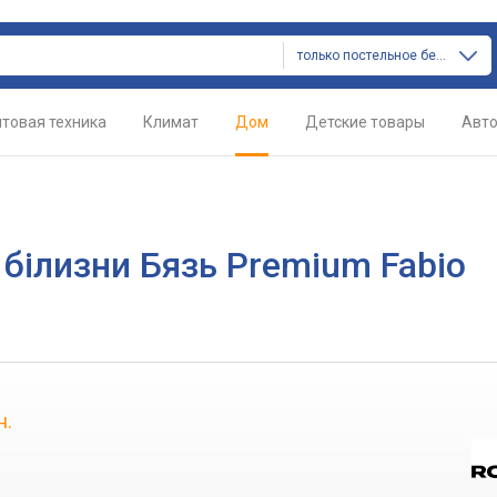
только постельное белье
товая техника
Климат
Дом
Детские товары
Авт
 білизни Бязь Premium Fabio
н.