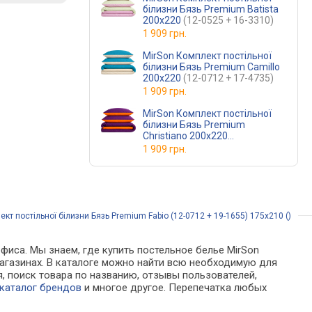
білизни Бязь Premium Batista
200х220
(12-0525 + 16-3310)
1 909 грн.
MirSon Комплект постільної
білизни Бязь Premium Camillo
200х220
(12-0712 + 17-4735)
1 909 грн.
MirSon Комплект постільної
білизни Бязь Premium
Christiano 200х220
(13-1027 + 16-3310)
1 909 грн.
т постільної білизни Бязь Premium Fabio (12-0712 + 19-1655) 175х210 ()
фиса. Мы знаем, где купить постельное белье MirSon
т-магазинах. В каталоге можно найти всю необходимую для
 поиск товара по названию, отзывы пользователей,
каталог брендов
и многое другое. Перепечатка любых