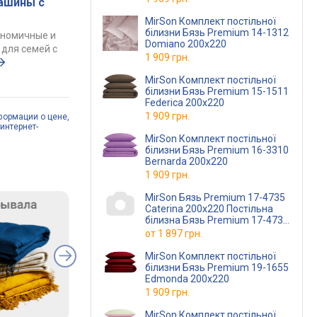
ашины с
MirSon Комплект постільної
білизни Бязь Premium 14-1312
ономичные и
Domiano 200х220
для семей с
1 909 грн.
MirSon Комплект постільної
білизни Бязь Premium 15-1511
Federica 200х220
1 909 грн.
формации о цене,
интернет-
MirSon Комплект постільної
білизни Бязь Premium 16-3310
Bernarda 200х220
1 909 грн.
MirSon Бязь Premium 17-4735
Caterina 200х220 Постільна
білизна Бязь Premium 17-4735
Caterina 200х220 (220000
от
1 897 грн.
MirSon Комплект постільної
білизни Бязь Premium 19-1655
Edmonda 200х220
1 909 грн.
MirSon Комплект постільної