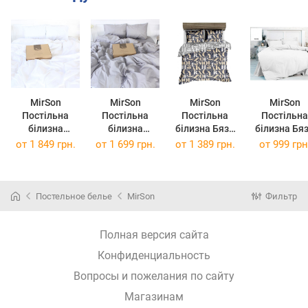
MirSon
MirSon
MirSon
MirSon
Постільна
Постільна
Постільна
Постільна
білизна
білизна
білизна Бязь
білизна Бязь
Ranforce Elite
Ranforce Elite
Premium 17-
Premium Whi
от
1 849 грн.
от
1 699 грн.
от
1 389 грн.
от
999 грн
11-2107 White
16-5703 Light
0011 Fausta
110х140
200х220 Євро
Gray 175х210
143х210
дитячий
двоспальний
Постельное белье
MirSon
Фильтр
Полная версия сайта
Конфиденциальность
Вопросы и пожелания по сайту
Магазинам