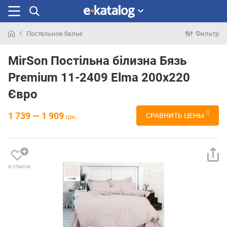
Постельное белье
Фильтр
Искали
раньше
MirSon Постільна білизна Бязь
Premium 11-2409 Elma 200х220
Євро
4
1 739 — 1 909
СРАВНИТЬ ЦЕНЫ
грн.
в список