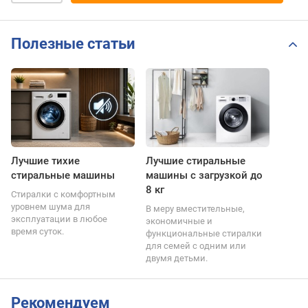
Полезные статьи
Лучшие тихие
Лучшие стиральные
стиральные машины
машины с загрузкой до
8 кг
Стиралки с комфортным
уровнем шума для
В меру вместительные,
эксплуатации в любое
экономичные и
время суток.
функциональные стиралки
для семей с одним или
двумя детьми.
Рекомендуем