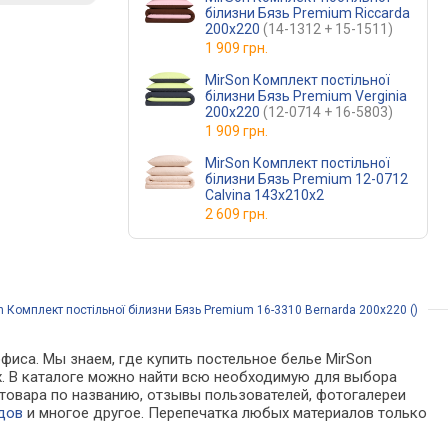
білизни Бязь Premium Riccarda
200х220
(14-1312 + 15-1511)
1 909 грн.
MirSon Комплект постільної
білизни Бязь Premium Verginia
200х220
(12-0714 + 16-5803)
1 909 грн.
MirSon Комплект постільної
білизни Бязь Premium 12-0712
Calvina 143х210х2
2 609 грн.
 Комплект постільної білизни Бязь Premium 16-3310 Bernarda 200х220 ()
фиса. Мы знаем, где купить постельное белье MirSon
нах. В каталоге можно найти всю необходимую для выбора
товара по названию, отзывы пользователей, фотогалереи
дов
и многое другое. Перепечатка любых материалов только