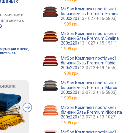
ашины с
MirSon Комплект постільної
білизни Бязь Premium Erminia
ономичные и
200х220
(13-1027 + 16-5803)
для семей с
1 909 грн.
MirSon Комплект постільної
білизни Бязь Premium Evelina
200х220
(13-1027 + 15-1511)
1 909 грн.
формации о цене,
интернет-
MirSon Комплект постільної
білизни Бязь Premium Fabio
200х220
(12-0712 + 19-1655)
1 909 грн.
MirSon Комплект постільної
білизни Бязь Premium Marco
200х220
(12-0712 + 16-5803)
1 909 грн.
MirSon Комплект постільної
білизни Бязь Premium Nicoletta
200х220
(12-0712 + 13-1027)
1 909 грн.
MirSon Комплект постільної