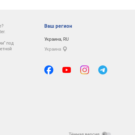
Ваш регион
е?
er.
Украина
,
RU
ии" под
ретной
Украина
Тёмная версия