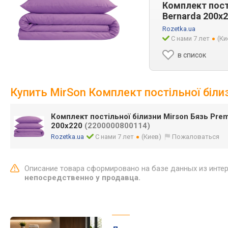
Комплект пост
Bernarda 200х
Rozetka.ua
С нами 7 лет
(Ки
в список
Купить MirSon Комплект постільної біли
Комплект постільної білизни Mirson Бязь Pre
200х220
(2200000800114)
Rozetka.ua
С нами 7 лет
(Киев)
Пожаловаться
Описание товара сформировано на базе данных из инте
непосредственно у продавца.