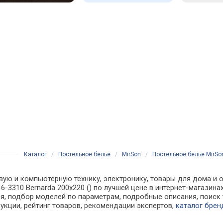
Каталог
/
Постельное белье
/
MirSon
/
Постельное белье MirSon
вую и компьютерную технику, электронику, товары для дома и о
16-3310 Bernarda 200х220 () по лучшей цене в интернет-магази
, подбор моделей по параметрам, подробные описания, поиск 
рукции, рейтинг товаров, рекомендации экспертов,
каталог брен