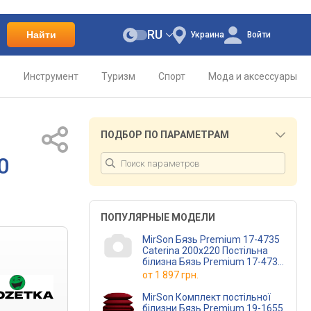
RU
Найти
Украина
Войти
о
Инструмент
Туризм
Спорт
Мода и аксессуары
ПОДБОР ПО ПАРАМЕТРАМ
0
ПОПУЛЯРНЫЕ МОДЕЛИ
MirSon Бязь Premium 17-4735
Caterina 200х220 Постільна
білизна Бязь Premium 17-4735
Caterina 200х220 (220000
от
1 897 грн.
MirSon Комплект постільної
білизни Бязь Premium 19-1655