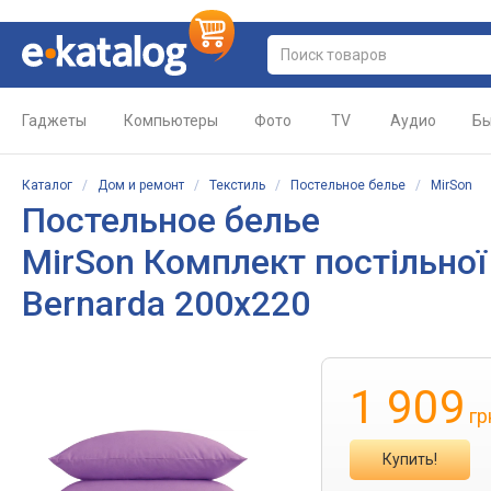
Гаджеты
Компьютеры
Фото
TV
Аудио
Бы
Каталог
/
Дом и ремонт
/
Текстиль
/
Постельное белье
/
MirSon
Постельное белье
MirSon Комплект постільної
Bernarda 200х220
1 909
гр
Купить!