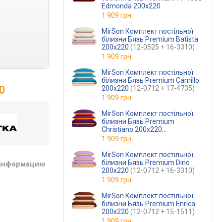
Edmonda 200х220
1 909 грн.
MirSon Комплект постільної
білизни Бязь Premium Batista
200х220
(12-0525 + 16-3310)
1 909 грн.
MirSon Комплект постільної
білизни Бязь Premium Camillo
0
200х220
(12-0712 + 17-4735)
1 909 грн.
MirSon Комплект постільної
білизни Бязь Premium
Christiano 200х220
(13-1027 + 16-3310)
1 909 грн.
MirSon Комплект постільної
білизни Бязь Premium Dino
 информацию
200х220
(12-0712 + 16-3310)
1 909 грн.
MirSon Комплект постільної
білизни Бязь Premium Enrica
200х220
(12-0712 + 15-1511)
1 909 грн.