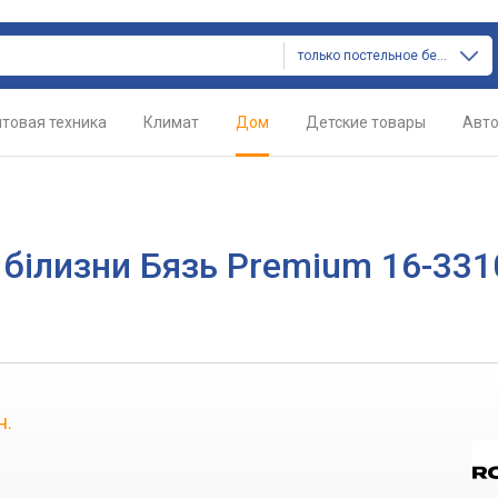
только постельное белье
товая техника
Климат
Дом
Детские товары
Авт
 білизни Бязь Premium 16-331
н.