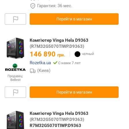
Гарантия: 36 мес.
Перейти в магазин
Комп'ютер Vinga Hela D9363
(R7M32G5070TIWP.D9363)
146 890
грн.
Rozetka.ua
С нами 7 лет
(Киев)
Продавец:
BeBest
Перейти в магазин
Комп'ютер Vinga Hela D9363
(R7M32G5070TIWP.D9363)
R7M32G5070TIWP.D9363