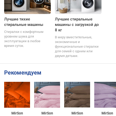
Лучшие тихие
Лучшие стиральные
стиральные машины
машины с загрузкой до
8 кг
Стиралки с комфортным
уровнем шума для
В меру вместительные,
эксплуатации в любое
экономичные и
время суток.
функциональные стиралки
для семей с одним или
двумя детьми.
Рекомендуем
MirSon
MirSon
MirSon
MirSon