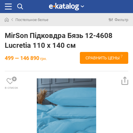
Постельное белье
Фильтр
Искали
раньше
MirSon Підковдра Бязь 12-4608
Lucretia 110 x 140 см
7
499 — 146 890
СРАВНИТЬ ЦЕНЫ
грн.
в список