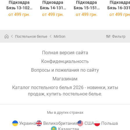
Підковдра
Підковдра
Підковдра
Підковдр
Бязь 13-1027
Бязь 14-1312
Бязь 15-1511
Бязь 16-33
Colombo 110 x
Domiano 110 x
Federica 110 x
Bernarda 11
от
499 грн.
от
499 грн.
от
499 грн.
от
499 грн
140 см
140 см
140 см
140 см
Постельное белье
MirSon
Фильтр
Полная версия сайта
Конфиденциальность
Вопросы и пожелания по сайту
Магазинам
Каталог постельного белья 2026 - новинки, хиты
продаж,
купить постельное белье
.
Мы в других странах
Украина
Великобритания
США
Польша
Казахстан