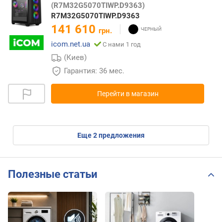
(R7M32G5070TIWP.D9363)
R7M32G5070TIWP.D9363
141 610
грн.
icom.net.ua
С нами 1 год
(Киев)
Гарантия: 36 мес.
Перейти в магазин
eще
2
предложения
Полезные статьи