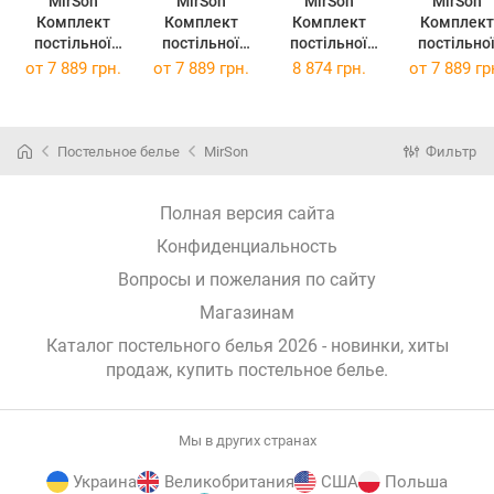
MirSon
MirSon
MirSon
MirSon
Комплект
Комплект
Комплект
Комплект
постільної
постільної
постільної
постільно
білизни Satin
білизни Satin
білизни Сатин
білизни Satin
от
7 889 грн.
от
7 889 грн.
8 874 грн.
от
7 889 гр
Jacquard Aldo
Jacquard Blue
Premium
ELIT Royal
220 x 240 см
sea 220 x 240
Lorenzo
Pearl 220 x 
см
220х240
см
Постельное белье
MirSon
Фильтр
Полная версия сайта
Конфиденциальность
Вопросы и пожелания по сайту
Магазинам
Каталог постельного белья 2026 - новинки, хиты
продаж,
купить постельное белье
.
Мы в других странах
Украина
Великобритания
США
Польша