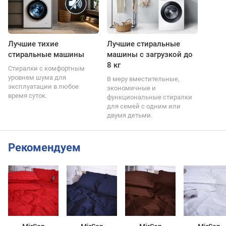
Лучшие тихие
Лучшие стиральные
стиральные машины
машины с загрузкой до
8 кг
Стиралки с комфортным
уровнем шума для
В меру вместительные,
эксплуатации в любое
экономичные и
время суток.
функциональные стиралки
для семей с одним или
двумя детьми.
Рекомендуем