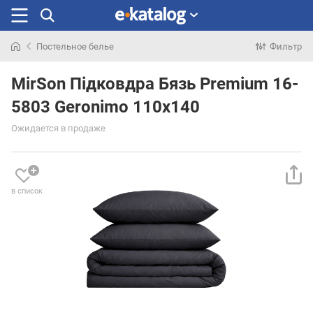
Постельное белье
Фильтр
Искали
раньше
MirSon Підковдра Бязь Premium 16-
5803 Geronimo 110х140
Ожидается в продаже
в список