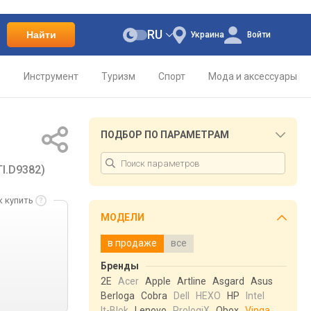
RU
Найти
Украина
Войти
о
Инструмент
Туризм
Спорт
Мода и аксессуары
ПОДБОР ПО ПАРАМЕТРАМ
I.D9382)
к купить
МОДЕЛИ
в продаже
все
Бренды
2E
Acer
Apple
Artline
Asgard
Asus
Berloga
Cobra
Dell
HEXO
HP
Intel
It-Blok
Lenovo
PrologiX
Qbox
Vinga