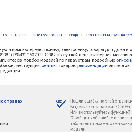
талог
/
Персональные компьютеры
/
Vinga
/
Персональный компьютер V
вую и компьютерную технику, электронику, товары для дома и
.D9382) R9M32G5070TI.D9382 по лучшей цене в интернет-магази
мпьютеров, подбор моделей по параметрам, подробные
описан
обзоры, инструкции,
рейтинг
товаров,
рекомендации
экспертов,
 редакции.
х странах
Нашли ошибку на этой страниц
Выделите ее и нажмите Ctrl+Ent
Или воспользуйтесь функцией
"Сообщить об ошибке в описан
ания
таблицей с параметрами конк
модели.