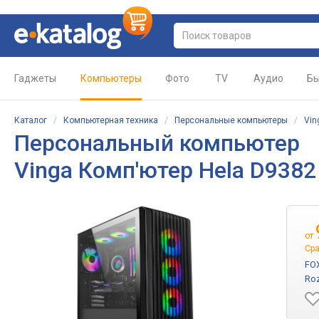
Гаджеты
Компьютеры
Фото
TV
Аудио
Бы
Каталог
/
Компьютерная техника
/
Персональные компьютеры
/
Vin
Персональный компьютер
Vinga Комп'ютер Hela D938
от
Сра
FO
Roz