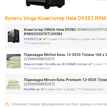
Купить Vinga Комп'ютер Hela D9382 R9
Комп'ютер VINGA Hela D9382
(R9M32G5070TI.
R9M32G5070TI.D9382
FOXTROT.UA
С нами 9 лет
(Киев)
Гарантия: 36 мес
Пожаловаться
Підковдра MirSon Бязь 12-0525 Tiziana 160 x 
(2200000803207)
Маркетплейс:
Rozetka.ua
SONMIR_homes
С нами 7 
Пожаловаться
Підковдра Mirson Бязь Premium 12-0525 Tizia
(2200000803207)
Rozetka.ua
С нами 7 лет
(Киев)
Пожаловаться
Описание товара сформировано на базе данных из инте