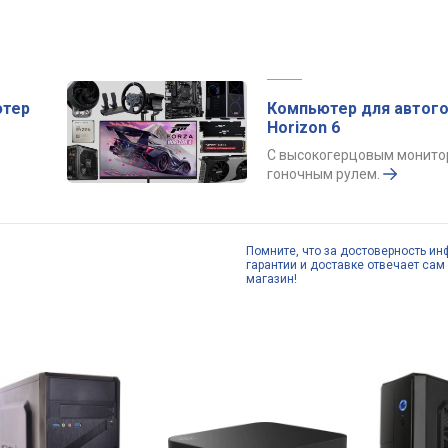
ютер
Компьютер для автого
Horizon 6
С высокогерцовым монито
гоночным рулем.
Помните, что за достоверность ин
гарантии и доставке отвечает сам 
магазин!