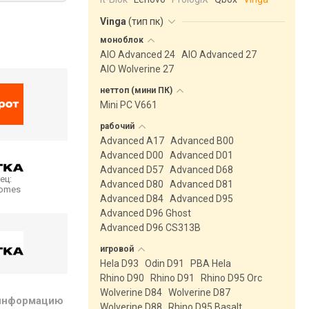
Vinga
(
тип пк
)
моноблок
AIO Advanced 24
AIO Advanced 27
AIO Wolverine 27
неттоп (мини
ПК)
Mini PC V661
рабочий
Advanced A17
Advanced B00
Advanced D00
Advanced D01
Advanced D57
Advanced D68
ец:
Advanced D80
Advanced D81
homes
Advanced D84
Advanced D95
Advanced D96 Ghost
Advanced D96 CS313B
игровой
Hela D93
Odin D91
PBA Hela
Rhino D90
Rhino D91
Rhino D95 Orc
Wolverine D84
Wolverine D87
 информацию
Wolverine D88
Rhino D95 Basalt