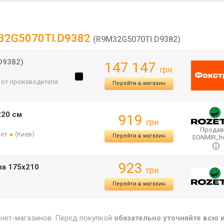
M32G5070TI.D9382
(R9M32G5070TI.D9382)
D9382)
147 147
грн.
. от производителя
Перейти в магазин
220 см
919
грн.
Продав
лет
(Киев)
Перейти в магазин
SONMIR_
923
na 175х210
грн.
Перейти в магазин
рнет-магазинов. Перед покупкой
обязательно уточняйте всю