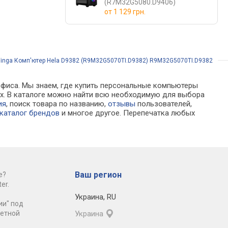
(R7M32G5080.D9406)
от
1 129 грн.
inga Комп'ютер Hela D9382 (R9M32G5070TI.D9382) R9M32G5070TI.D9382
 офиса. Мы знаем, где купить персональные компьютеры
нах. В каталоге можно найти всю необходимую для выбора
ия
, поиск товара по названию,
отзывы
пользователей,
каталог брендов
и многое другое. Перепечатка любых
Ваш регион
е?
er.
Украина
,
RU
ии" под
ретной
Украина