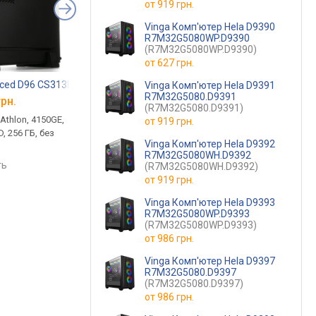
от
919 грн.
Vinga Комп'ютер Hela D9390
R7M32G5080WP.D9390
(R7M32G5080WP.D9390)
от
627 грн.
2
nced D96 CS313B
Advanced D9709
Vinga Advanced B00
Advanced B0001
Vinga Advanced A1
Vinga Комп'ютер Hela D9391
R7M32G5080.D9391
грн.
от
14 470 грн.
от 16 288 грн.
(R7M32G5080.D9391)
Athlon, 4150GE,
настольный, Ryzen 5, 5600G,
проц Intel, Pentium, G
от
919 грн.
D, 256 ГБ, без
ОЗУ: 4 ГБ, SSD, 120 ГБ, без
видео UHD Graphics 
Vinga Комп'ютер Hela D9392
ОС, звук 7.1
16 ГБ, накопитель 2 Т
R7M32G5080WH.D9392
Windows 10
ть
сравнить
(R7M32G5080WH.D9392)
от
919 грн.
Vinga Комп'ютер Hela D9393
R7M32G5080WP.D9393
(R7M32G5080WP.D9393)
от
986 грн.
Vinga Комп'ютер Hela D9397
R7M32G5080.D9397
(R7M32G5080.D9397)
от
986 грн.