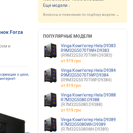
Еще модели
↓
Вопросы и пожелания по подбору модели →
нок Forza
ПОПУЛЯРНЫЕ МОДЕЛИ
Vinga Комп'ютер Hela D9383
ром и
R9M32G5070TIWH.D9383
(R9M32G5070TIWH.D9383)
от
919 грн.
Vinga Комп'ютер Hela D9384
формации о цене,
R9M32G5070TIWP.D9384
интернет-
(R9M32G5070TIWP.D9384)
от
919 грн.
Vinga Комп'ютер Hela D9388
R7M32G5080.D9388
(R7M32G5080.D9388)
от
919 грн.
Vinga Комп'ютер Hela D9389
R7M32G5080WH.D9389
(R7M32G5080WH.D9389)