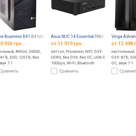
ine Business B41
B41v03
Asus NUC 14 Essential
RNUC14MNK970000
Vinga Adva
0 956 грн.
от
11 019 грн.
от
12 498 
ольный, Athlon, 200GE,
неттоп, Processor, N97, ОЗУ:
настольный, 
8 ГБ, SSD, 120 ГБ, без
DDR5, без ОЗУ, без ОС, USB-C
ОЗУ: 8 ГБ, SS
вук 7.1
10Gbps, Wi-Fi, Bluetooth
ОС, звук 7.1
сравнить
сравнить
сравни