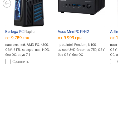
Berloga PC
Raptor
Asus Mini PC PN42
Artl
от
9 789 грн.
от 9 999 грн.
от
1
настольный, AMD FX, 4300,
проц Intel, Pentium, N100,
наст
ОЗУ: 6 ГБ, дискретная, HDD,
видео UHD Graphics 750, ОЗУ
ОЗУ: 
без ОС, звук 7.1
без ОЗУ, без ОС
ОС, з
сравнить