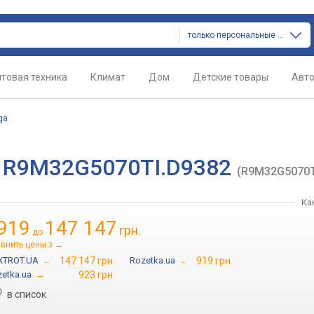
только персональные компьютеры
товая техника
Климат
Дом
Детские товары
Авт
ga
2 R9M32G5070TI.D9382
(R9M32G5070T
Ка
919
147 147
грн.
до
внить цены
→
3
XTROT.UA
→
147 147 грн.
Rozetka.ua
→
919 грн.
etka.ua
→
923 грн.
в список