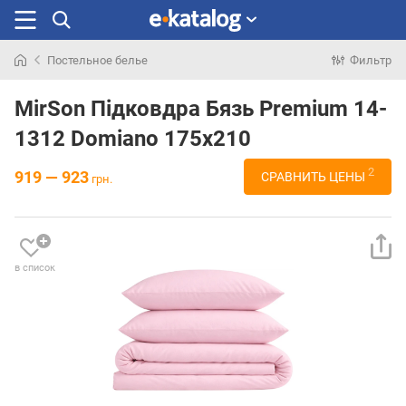
Постельное белье
Фильтр
Искали
раньше
MirSon Підковдра Бязь Premium 14-
1312 Domiano 175х210
2
919 — 923
СРАВНИТЬ ЦЕНЫ
грн.
в список