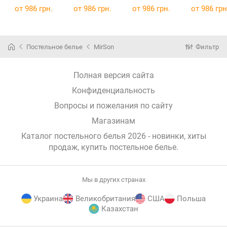
12-0525
12-0712
12-0714
12-4608
от
986 грн.
от
986 грн.
от
986 грн.
от
986 грн
Tiziana
Calvina
Daniela
Lucretia
160х220
160х220
175х210
160х220
Постельное белье
MirSon
Фильтр
Полная версия сайта
Конфиденциальность
Вопросы и пожелания по сайту
Магазинам
Каталог постельного белья 2026 - новинки, хиты
продаж,
купить постельное белье
.
Мы в других странах
Украина
Великобритания
США
Польша
Казахстан