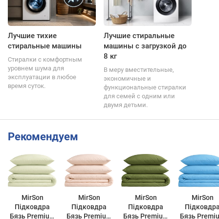
Лучшие тихие
Лучшие стиральные
стиральные машины
машины с загрузкой до
8 кг
Стиралки с комфортным
уровнем шума для
В меру вместительные,
эксплуатации в любое
экономичные и
время суток.
функциональные стиралки
для семей с одним или
двумя детьми.
Рекомендуем
MirSon
MirSon
MirSon
MirSon
Підковдра
Підковдра
Підковдра
Підковдр
Бязь Premium
Бязь Premium
Бязь Premium
Бязь Premi