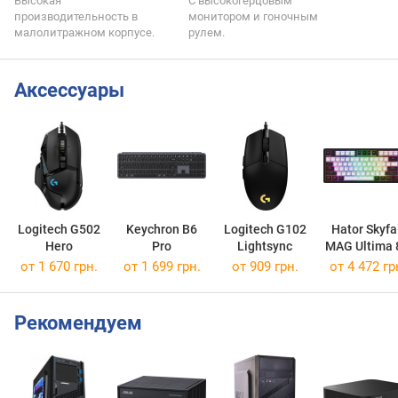
Высокая
С высокогерцовым
производительность в
монитором и гоночным
малолитражном корпусе.
рулем.
Аксессуары
Logitech G502
Keychron B6
Logitech G102
Hator Skyfa
Hero
Pro
Lightsync
MAG Ultima 
80 Wireles
от 1 670 грн.
от 1 699 грн.
от 909 грн.
от 4 472 гр
Рекомендуем