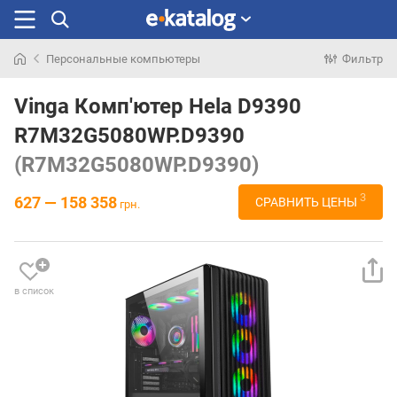
Персональные компьютеры
Фильтр
Искали
раньше
Vinga Комп'ютер Hela D9390
R7M32G5080WP.D9390
(R7M32G5080WP.D9390)
3
627 — 158 358
СРАВНИТЬ ЦЕНЫ
грн.
в список