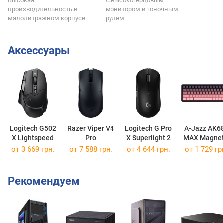
Высокая
С высокогерцовым
производительность в
монитором и гоночным
малолитражном корпусе.
рулем.
Аксессуары
Logitech G502
Razer Viper V4
Logitech G Pro
A-Jazz AK6
X Lightspeed
Pro
X Superlight 2
MAX Magnet
Rice Switc
от 3 669 грн.
от 7 588 грн.
от 4 644 грн.
от 1 729 гр
Рекомендуем