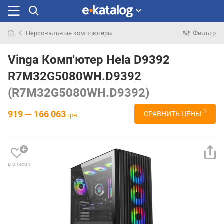
Персональные компьютеры
Фильтр
Искали
раньше
Vinga Комп'ютер Hela D9392
R7M32G5080WH.D9392
(R7M32G5080WH.D9392)
3
919 — 166 063
СРАВНИТЬ ЦЕНЫ
грн.
в список