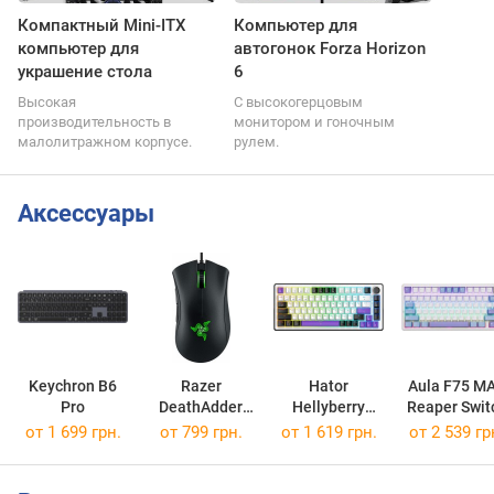
Компактный Mini-ITX
Компьютер для
компьютер для
автогонок Forza Horizon
украшение стола
6
Высокая
С высокогерцовым
производительность в
монитором и гоночным
малолитражном корпусе.
рулем.
Аксессуары
Keychron B6
Razer
Hator
Aula F75 M
Pro
DeathAdder
Hellyberry
Reaper Swit
Essential
HK75 Wireless
от 1 699 грн.
от 799 грн.
от 1 619 грн.
от 2 539 гр