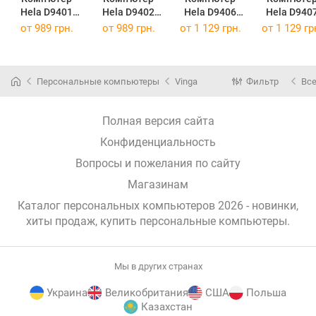
Hela D9401
Hela D9402
Hela D9406
Hela D940
R7M32G5080W
R7M32G5080W
R7M32G5080.D
R7M32G508
от
989 грн.
от
989 грн.
от
1 129 грн.
от
1 129 гр
H.D9401
P.D9402
9406
H.D9407
(R7M32G5080
(R7M32G5080
(R7M32G5080.
(R7M32G50
WH.D9401)
WP.D9402)
D9406)
WH.D9407
Персональные компьютеры
Vinga
Фильтр
Вс
Полная версия сайта
Конфиденциальность
Вопросы и пожелания по сайту
Магазинам
Каталог персональных компьютеров 2026 - новинки,
хиты продаж,
купить персональные компьютеры
.
Мы в других странах
Украина
Великобритания
США
Польша
Казахстан