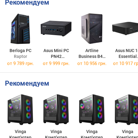
Рекомендуем
Berloga PC
Asus Mini PC
Artline
Asus NUC 1
Raptor
PN42
Business B41
Essential
PN42-BBN100MV
B41v03
RNUC14MNK
от
9 789 грн.
от
9 999 грн.
от
10 956 грн.
от
10 917 гр
Рекомендуем
Vinga
Vinga
Vinga
Vinga
Комп'ютер
Комп'ютер
Комп'ютер
Комп'юте