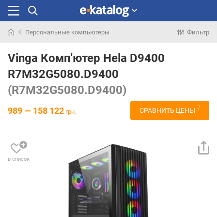
Персональные компьютеры
Фильтр
Искали
раньше
Vinga Комп'ютер Hela D9400
R7M32G5080.D9400
(R7M32G5080.D9400)
7
989 — 158 122
СРАВНИТЬ ЦЕНЫ
грн.
в список