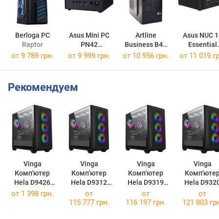
Berloga PC
Asus Mini PC
Artline
Asus NUC 1
Raptor
PN42
Business B41
Essential
PN42-BBN100MV
B41v03
RNUC14MNK
от
9 789 грн.
от
9 999 грн.
от
10 956 грн.
от
11 019 гр
Рекомендуем
Vinga
Vinga
Vinga
Vinga
Комп'ютер
Комп'ютер
Комп'ютер
Комп'юте
Hela D9426
Hela D9312
Hela D9319
Hela D932
R9M32G5080W
R7M32G5070W
R7M32G5070.D
R7M32G507
от
1 398 грн.
от
от
от
P.D9426
P.D9312
9319
H.D9320
115 777 грн.
116 197 грн.
121 803 гр
(R9M32G5080
(R7M32G5070
(R7M32G5070.
(R7M32G50