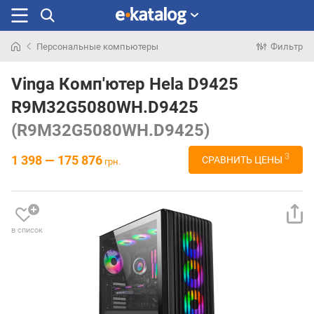
Персональные компьютеры
Фильтр
Искали
раньше
Vinga Комп'ютер Hela D9425
R9M32G5080WH.D9425
(R9M32G5080WH.D9425)
3
1 398 — 175 876
СРАВНИТЬ ЦЕНЫ
грн.
в список