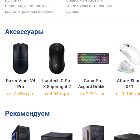
Высокая
С высокогерцовым
производительность в
монитором и гоночным
малолитражном корпусе.
рулем.
Аксессуары
Razer Viper V4
Logitech G Pro
GamePro
Attack Shar
Pro
X Superlight 2
Asgard Drakkar
X11
Keychron
от 7 588 грн.
от 4 644 грн.
от 2 391 грн.
от 1 150 гр
MK305
Рекомендуем