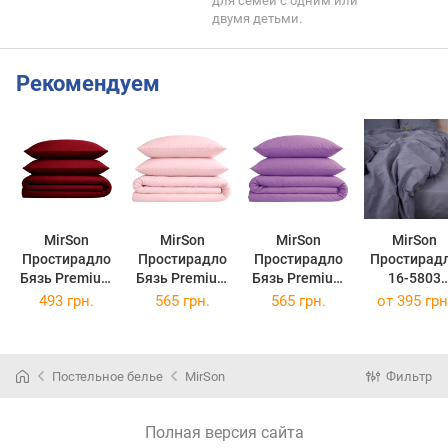
для семей с одним или
двумя детьми.
Рекомендуем
MirSon
MirSon
MirSon
MirSon
Простирадло
Простирадло
Простирадло
Простирад
Бязь Premium
Бязь Premium
Бязь Premium
16-5803
19-1655
11-2409 Elma
16-3310
Geronimo 20
493 грн.
565 грн.
565 грн.
от
395 грн
Edmonda
200х220
Bernarda
220 см
150х220
200х220
Постельное белье
MirSon
Фильтр
Полная версия сайта