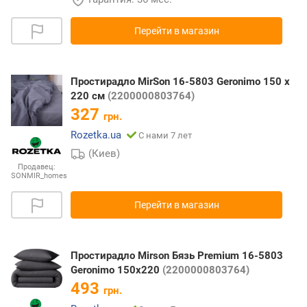
Перейти в магазин
Простирадло MirSon 16-5803 Geronimo 150 х
220 см
(2200000803764)
327
грн.
Rozetka.ua
С нами 7 лет
(Киев)
Продавец:
SONMIR_homes
Перейти в магазин
Простирадло Mirson Бязь Premium 16-5803
Geronimo 150х220
(2200000803764)
493
грн.