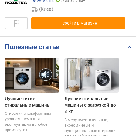
Rozetka.ua
С нами 7 лет
(Киев)
Перейти в магазин
Полезные статьи
Лучшие тихие
Лучшие стиральные
стиральные машины
машины с загрузкой до
8 кг
Стиралки с комфортным
уровнем шума для
В меру вместительные,
эксплуатации в любое
экономичные и
время суток.
функциональные стиралки