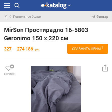
Постельное белье
Фильтр
Искали
раньше
MirSon Простирадло 16-5803
Geronimo 150 х 220 см
3
327 — 274 186
СРАВНИТЬ ЦЕНЫ
грн.
в список