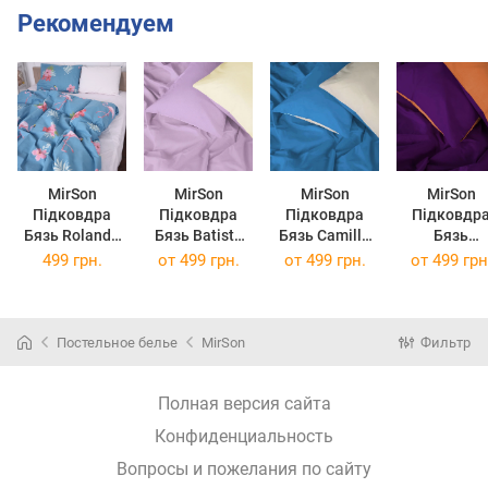
Рекомендуем
MirSon
MirSon
MirSon
MirSon
Підковдра
Підковдра
Підковдра
Підковдр
Бязь Rolando
Бязь Batista
Бязь Camillo
Бязь
№96INT 110 x
110 x 140 см
110 x 140 см
Christiano 110
499 грн.
от
499 грн.
от
499 грн.
от
499 грн
140 см
(12-0525 + 16-
(12-0712 + 17-
x 140 см
3310)
4735)
(13-1027 + 1
3310)
Постельное белье
MirSon
Фильтр
Полная версия сайта
Конфиденциальность
Вопросы и пожелания по сайту