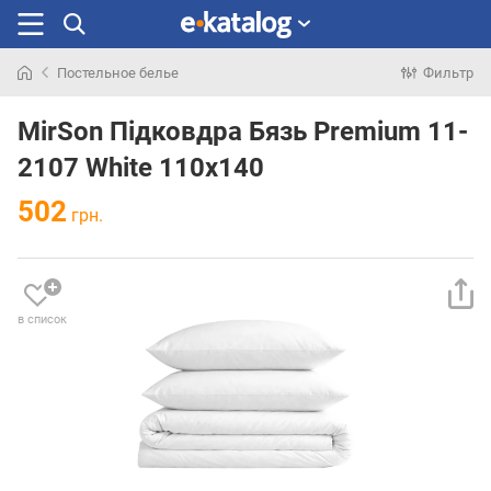
Постельное белье
Фильтр
Искали
раньше
MirSon Підковдра Бязь Premium 11-
2107 White 110х140
502
грн.
в список