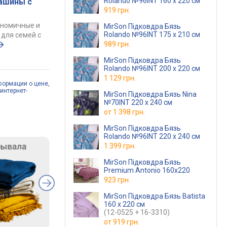
Rolando №96INT 160 x 220 см
ашины с
919 грн.
ономичные и
MirSon Підковдра Бязь
Rolando №96INT 175 x 210 см
для семей с
989 грн.
MirSon Підковдра Бязь
Rolando №96INT 200 x 220 см
1 129 грн.
формации о цене,
интернет-
MirSon Підковдра Бязь Nina
№70INT 220 x 240 см
от
1 398 грн.
MirSon Підковдра Бязь
Rolando №96INT 220 x 240 см
1 399 грн.
MirSon Підковдра Бязь
Premium Antonio 160х220
923 грн.
MirSon Підковдра Бязь Batista
160 x 220 см
(12-0525 + 16-3310)
от
919 грн.