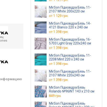
MirSon Підковдра Бязь 11-
2107 White 200x220 см
от
1 129 грн.
MirSon Підковдра Бязь 14-
4121 Blanco 220 x 240 см
от
1 398 грн.
ец:
MirSon Підковдра Бязь 16-
homes
5703 Light Gray 220x240 см
от
1 398 грн.
MirSon Підковдра Бязь 11-
2208 Mint 220 x 240 см
от
1 398 грн.
MirSon Підковдра Бязь 11-
2107 White 220x240 см
 информацию
от
1 398 грн.
MirSon Підковдра Бязь
Rolando №96INT 143 x 210 см
849 грн.
MirSon Підковдра Бязь