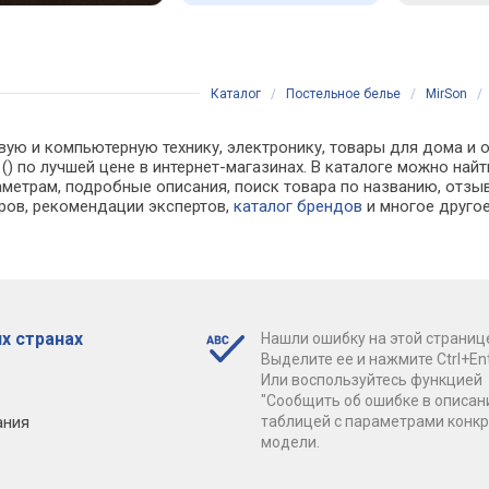
Каталог
/
Постельное белье
/
MirSon
вую и компьютерную технику, электронику, товары для дома и о
м () по лучшей цене в интернет-магазинах. В каталоге можно 
аметрам, подробные описания, поиск товара по названию, отзы
аров, рекомендации экспертов,
каталог брендов
и многое друго
х странах
Нашли ошибку на этой страниц
Выделите ее и нажмите Ctrl+Ent
Или воспользуйтесь функцией
"Сообщить об ошибке в описан
ания
таблицей с параметрами конк
модели.