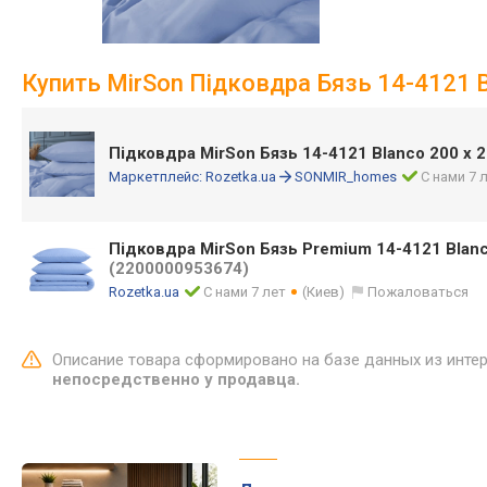
Купить MirSon Підковдра Бязь 14-4121 B
Підковдра MirSon Бязь 14-4121 Blanco 200 x 
Маркетплейс:
Rozetka.ua
SONMIR_homes
С нами 7 
Підковдра MirSon Бязь Premium 14-4121 Blan
(2200000953674)
Rozetka.ua
С нами 7 лет
(Киев)
Пожаловаться
Описание товара сформировано на базе данных из инте
непосредственно у продавца.