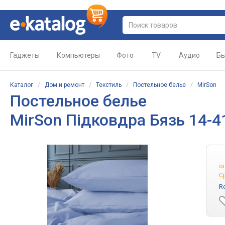
Гаджеты
Компьютеры
Фото
TV
Аудио
Бы
Каталог
/
Дом и ремонт
/
Текстиль
/
Постельное белье
/
MirSon
Постельное белье
MirSon Підковдра Бязь 14-4
о
С
R