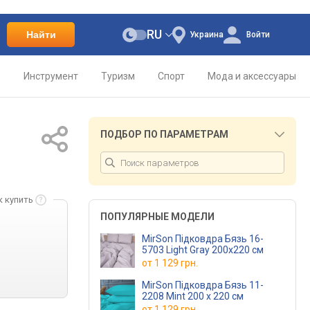
RU
Найти
Украина
Войти
о
Инструмент
Туризм
Спорт
Мода и аксессуары
ПОДБОР ПО ПАРАМЕТРАМ
к купить
ПОПУЛЯРНЫЕ МОДЕЛИ
MirSon Підковдра Бязь 16-
5703 Light Gray 200x220 см
от
1 129 грн.
MirSon Підковдра Бязь 11-
2208 Mint 200 x 220 см
от
1 129 грн.