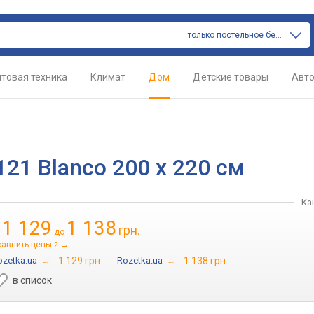
только постельное белье
товая техника
Климат
Дом
Детские товары
Авт
121 Blanco 200 x 220 см
Ка
1 129
1 138
грн.
т
до
равнить цены
→
2
ozetka.ua
→
1 129 грн.
Rozetka.ua
→
1 138 грн.
в список