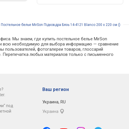
/
Постельное белье MirSon Підковдра Бязь 14-4121 Blanco 200 x 220 см ()
фиса. Мы знаем, где купить постельное белье MirSon
найти всю необходимую для выбора информацию — сравнение
вы пользователей, фотогалереи товаров, глоссарий
е. Перепечатка любых материалов только с письменного
Ваш регион
е?
er.
Украина
,
RU
ии" под
ретной
Украина