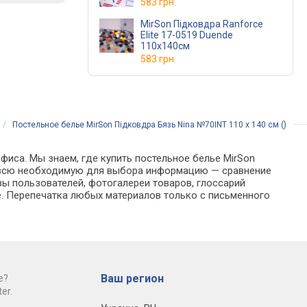
583 грн.
MirSon Підковдра Ranforce
Elite 17-0519 Duende
110x140см
583 грн.
/
Постельное белье MirSon Підковдра Бязь Nina №70INT 110 x 140 см ()
фиса. Мы знаем, где купить постельное белье MirSon
йти всю необходимую для выбора информацию — сравнение
вы пользователей, фотогалереи товаров, глоссарий
е. Перепечатка любых материалов только с письменного
Ваш регион
е?
er.