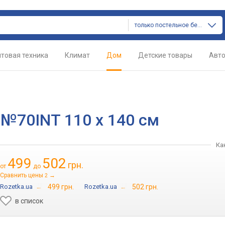
только постельное белье
товая техника
Климат
Дом
Детские товары
Авт
 №70INT 110 x 140 см
Ка
499
502
грн.
от
до
Сравнить цены
→
2
Rozetka.ua
→
499 грн.
Rozetka.ua
→
502 грн.
в список