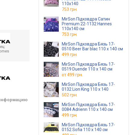
110x140
753 грн.
MirSon Підковдра Сатин
Premium 22-1132 Hannes
110х140 см
753 грн.
MirSon Підковдра Бязь 17-
ец:
0510 Beer Bar blac 110 x 140 см
homes
499 грн.
MirSon Підковдра Бязь 17-
0519 Duende 110 x 140 см
от
499 грн.
MirSon Підковдра Бязь 17-
0132 Lion King 110 х 140
502 грн.
 информацию
MirSon Підковдра Бязь 17-
0084 Adrienn 110 x 140 см
499 грн.
MirSon Підковдра Бязь 17-
0152 Sofia 110 x 140 см