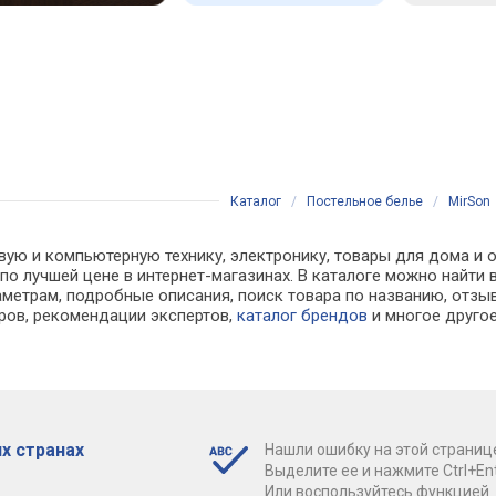
Каталог
/
Постельное белье
/
MirSon
вую и компьютерную технику, электронику, товары для дома и о
() по лучшей цене в интернет-магазинах. В каталоге можно на
аметрам, подробные описания, поиск товара по названию, отзы
аров, рекомендации экспертов,
каталог брендов
и многое друго
х странах
Нашли ошибку на этой страниц
Выделите ее и нажмите Ctrl+Ent
Или воспользуйтесь функцией