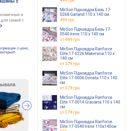
499 грн.
ашины с
MirSon Підковдра Бязь 17-
0268 Garland 110 x 140 см
ономичные и
499 грн.
для семей с
MirSon Підковдра Бязь 17-
0540 Irene 110 x 140 см
от
499 грн.
формации о цене,
MirSon Підковдра Ranforce
интернет-
Elite 17-0226 Makerena 110 x
140 см
от
579 грн.
MirSon Підковдра Ranforce
Elite 17-0006 Donata 110 x 140
см
от
579 грн.
MirSon Підковдра Ranforce
Elite 17-0014 Graciana 110 x 140
см
от
579 грн.
MirSon Підковдра Ranforce
Elite 17-0540 Irene 110x140см