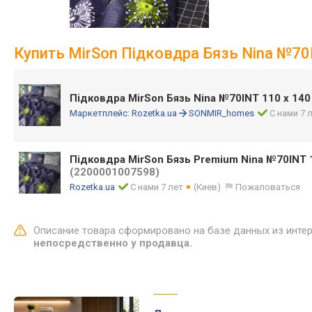
Купить MirSon Підковдра Бязь Nina №70
Підковдра MirSon Бязь Nina №70INT 110 x 14
Маркетплейс:
Rozetka.ua
SONMIR_homes
С нами 7 
Підковдра MirSon Бязь Premium Nina №70INT 
(2200001007598)
Rozetka.ua
С нами 7 лет
(Киев)
Пожаловаться
Описание товара сформировано на базе данных из инте
непосредственно у продавца.