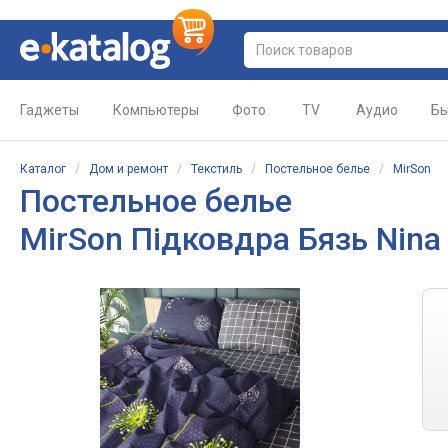
Гаджеты
Компьютеры
Фото
TV
Аудио
Бы
Каталог
/
Дом и ремонт
/
Текстиль
/
Постельное белье
/
MirSon
Постельное белье
MirSon Підковдра Бязь Nina