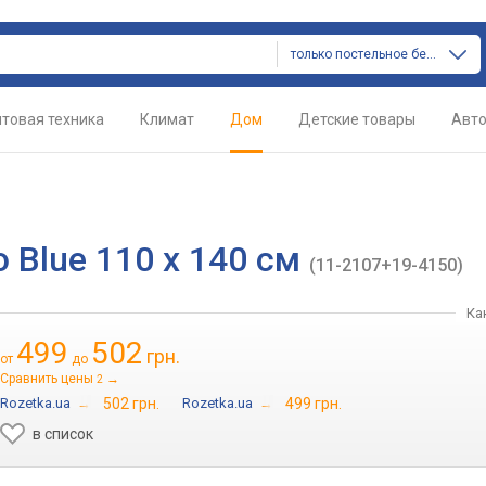
только постельное белье
товая техника
Климат
Дом
Детские товары
Авт
 Blue 110 x 140 см
(11-2107+19-4150)
Ка
499
502
грн.
от
до
Сравнить цены
→
2
Rozetka.ua
→
502 грн.
Rozetka.ua
→
499 грн.
в список