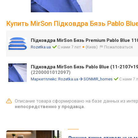
Купить MirSon Підковдра Бязь Pablo Blu
Підковдра MirSon Бязь Premium Pablo Blue 1
Rozetka.ua
С нами 7 лет
(Киев)
Пожаловаться
Підковдра MirSon Бязь Pablo Blue (11-2107+19
(2200001012097)
Маркетплейс:
Rozetka.ua
SONMIR_homes
С нами 7 
Описание товара сформировано на базе данных из инте
непосредственно у продавца.