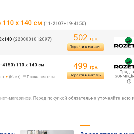
e 110 x 140 см
(11-2107+19-4150)
502
грн.
10х140
(2200001012097)
Перейти в магазин
499
-4150) 110 x 140 см
грн.
Продав
Перейти в магазин
SONMIR_
лет
(Киев)
Пожаловаться
рнет-магазинов. Перед покупкой
обязательно уточняйте всю