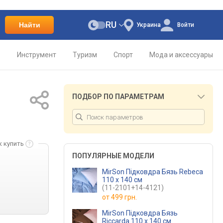
RU
Найти
Украина
Войти
о
Инструмент
Туризм
Спорт
Мода и аксессуары
ПОДБОР ПО ПАРАМЕТРАМ
к купить
ПОПУЛЯРНЫЕ МОДЕЛИ
MirSon Підковдра Бязь Rebeca
110 x 140 см
(11-2101+14-4121)
от
499 грн.
MirSon Підковдра Бязь
Riccarda 110 x 140 см