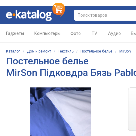
Гаджеты
Компьютеры
Фото
TV
Аудио
Бы
Каталог
/
Дом и ремонт
/
Текстиль
/
Постельное белье
/
MirSon
Постельное белье
MirSon Підковдра Бязь Pablo