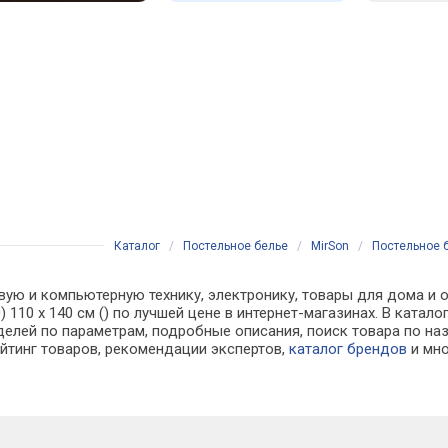
Каталог
/
Постельное белье
/
MirSon
/
Постельное б
вую и компьютерную технику, электронику, товары для дома и о
0) 110 x 140 см () по лучшей цене в интернет-магазинах. В ка
делей по параметрам, подробные описания, поиск товара по на
ейтинг товаров, рекомендации экспертов,
каталог брендов
и мно