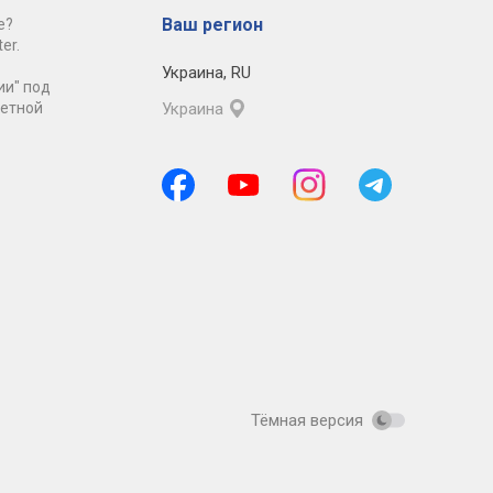
Ваш регион
е?
er.
Украина
,
RU
ии" под
ретной
Украина
Тёмная версия