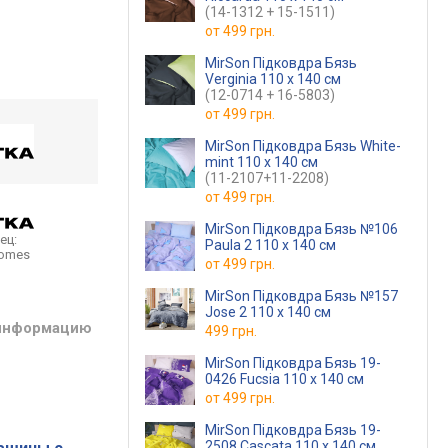
(14-1312 + 15-1511)
от
499 грн.
MirSon Підковдра Бязь
Verginia 110 x 140 см
(12-0714 + 16-5803)
от
499 грн.
MirSon Підковдра Бязь White-
mint 110 x 140 см
(11-2107+11-2208)
от
499 грн.
MirSon Підковдра Бязь №106
ец:
Paula 2 110 x 140 см
homes
от
499 грн.
MirSon Підковдра Бязь №157
Jose 2 110 x 140 см
 информацию
499 грн.
MirSon Підковдра Бязь 19-
0426 Fucsia 110 x 140 см
от
499 грн.
MirSon Підковдра Бязь 19-
2508 Cascata 110 x 140 см