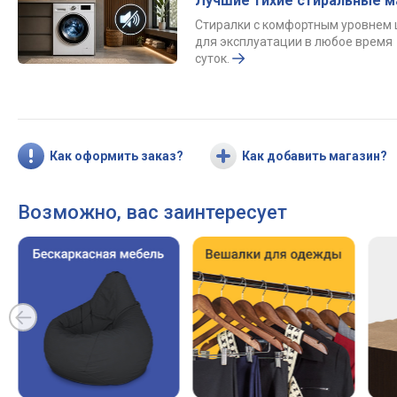
Лучшие тихие стиральные 
Стиралки с комфортным уровнем
для эксплуатации в любое время
суток.
Как оформить заказ?
Как добавить магазин?
Возможно, вас заинтересует