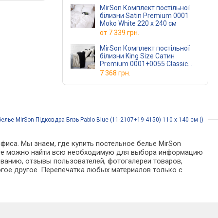
MirSon Комплект постільної
білизни Satin Premium 0001
Moko White 220 x 240 см
от
7 339 грн.
MirSon Комплект постільної
білизни King Size Сатин
Premium 0001+0055 Classic
220х240
7 368 грн.
елье MirSon Підковдра Бязь Pablo Blue (11-2107+19-4150) 110 x 140 см ()
фиса. Мы знаем, где купить постельное белье MirSon
талоге можно найти всю необходимую для выбора информацию
званию, отзывы пользователей, фотогалереи товаров,
гое другое. Перепечатка любых материалов только с