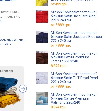
ашины с
от
499 грн.
ономичные и
MirSon Комплект постільної
білизни Satin Jacquard Aldo
для семей с
220 x 240 см
от
7 889 грн.
MirSon Комплект постільної
білизни Satin Jacquard Blue sea
формации о цене,
220 x 240 см
интернет-
от
7 889 грн.
MirSon Комплект постільної
білизни Сатин Premium
Lorenzo 220х240
8 874 грн.
MirSon Комплект постільної
білизни Satin ELIT Royal Pearl
220 x 240 см
от
7 889 грн.
MirSon Комплект постільної
білизни Сатин Premium
Valentino 220х240
8 874 грн.