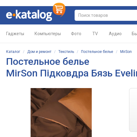
Гаджеты
Компьютеры
Фото
TV
Аудио
Бы
Каталог
/
Дом и ремонт
/
Текстиль
/
Постельное белье
/
MirSon
Постельное белье
MirSon Підковдра Бязь Eveli