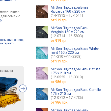
MirSon Підковдра Бязь
ономичные и
Riccarda 160 x 220 см
(14-1312 + 15-1511)
для семей с
от
919 грн.
MirSon Підковдра Бязь
Verginia 160 x 220 см
(12-0714 + 16-5803)
формации о цене,
от
919 грн.
интернет-
MirSon Підковдра Бязь White-
mint 160 x 220 см
(11-2107+11-2208)
от
919 грн.
MirSon Підковдра Бязь Batista
175 x 210 см
(12-0525 + 16-3310)
от
986 грн.
MirSon Підковдра Бязь Camillo
175 x 210 см
(12-0712 + 17-4735)
от
986 грн.
MirSon Підковдра Бязь