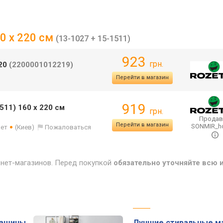
60 x 220 см
(13-1027 + 15-1511)
923
грн.
220
(2200001012219)
Перейти в магазин
919
511) 160 x 220 см
грн.
Продав
Перейти в магазин
SONMIR_
лет
(Киев)
Пожаловаться
рнет-магазинов. Перед покупкой
обязательно уточняйте всю
машины
Лучшие стиральные м