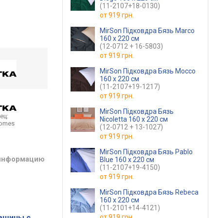
(11-2107+18-0130)
от
919 грн.
MirSon Підковдра Бязь Marco
160 x 220 см
(12-0712 + 16-5803)
от
919 грн.
MirSon Підковдра Бязь Mocco
160 x 220 см
(11-2107+19-1217)
от
919 грн.
MirSon Підковдра Бязь
ец:
Nicoletta 160 x 220 см
homes
(12-0712 + 13-1027)
от
919 грн.
MirSon Підковдра Бязь Pablo
 информацию
Blue 160 x 220 см
(11-2107+19-4150)
от
919 грн.
MirSon Підковдра Бязь Rebeca
160 x 220 см
(11-2101+14-4121)
ашины с
от
919 грн.