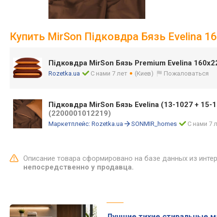
Купить MirSon Підковдра Бязь Evelina 1
Підковдра MirSon Бязь Premium Evelina 160х
Rozetka.ua
С нами 7 лет
(Киев)
Пожаловаться
Підковдра MirSon Бязь Evelina (13-1027 + 15-1
(2200001012219)
Маркетплейс:
Rozetka.ua
SONMIR_homes
С нами 7 
Описание товара сформировано на базе данных из инте
непосредственно у продавца.
Лучшие тихие стиральные 