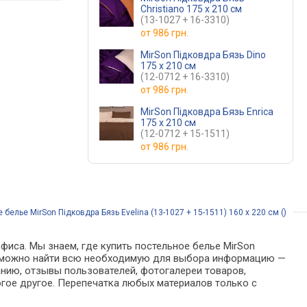
Christiano 175 x 210 см
(13-1027 + 16-3310)
от
986 грн.
MirSon Підковдра Бязь Dino
175 x 210 см
(12-0712 + 16-3310)
от
986 грн.
MirSon Підковдра Бязь Enrica
175 x 210 см
(12-0712 + 15-1511)
от
986 грн.
 белье MirSon Підковдра Бязь Evelina (13-1027 + 15-1511) 160 x 220 см ()
фиса. Мы знаем, где купить постельное белье MirSon
алоге можно найти всю необходимую для выбора информацию —
анию, отзывы пользователей, фотогалереи товаров,
гое другое. Перепечатка любых материалов только с