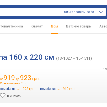
только постельное белье
товая техника
Климат
Дом
Детские товары
Авт
na 160 x 220 см
(13-1027 + 15-1511)
Ка
919
923
грн.
от
до
Сравнить цены
→
2
Rozetka.ua
→
923 грн.
Rozetka.ua
→
919 грн.
в список