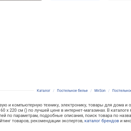
Каталог
/
Постельное белье
/
MirSon
/
Постельное
вую и компьютерную технику, электронику, товары для дома и о
) 160 x 220 см () по лучшей цене в интернет-магазинах. В кат
лей по параметрам, подробные описания, поиск товара по назв
ейтинг товаров, рекомендации экспертов,
каталог брендов
и мно