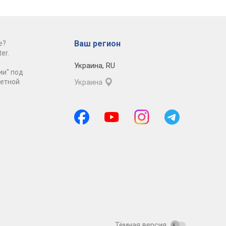
Ваш регион
е?
er.
Украина
,
RU
ии" под
ретной
Украина
Тёмная версия