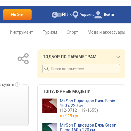
RU
Найти
Украина
Войти
о
Инструмент
Туризм
Спорт
Мода и аксессуары
ПОДБОР ПО ПАРАМЕТРАМ
к купить
ПОПУЛЯРНЫЕ МОДЕЛИ
MirSon Підковдра Бязь Fabio
160 x 220 см
(12-0712 + 19-1655)
от
919 грн.
MirSon Підковдра Бязь Green
Diego 160 x 220 см