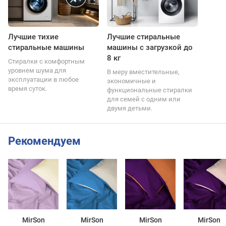
Лучшие тихие
Лучшие стиральные
стиральные машины
машины с загрузкой до
8 кг
Стиралки с комфортным
уровнем шума для
В меру вместительные,
эксплуатации в любое
экономичные и
время суток.
функциональные стиралки
для семей с одним или
двумя детьми.
Рекомендуем
MirSon
MirSon
MirSon
MirSon