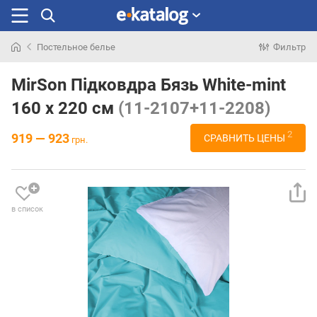
Постельное белье
Фильтр
Искали
раньше
MirSon Підковдра Бязь White-mint
160 x 220 см
(11-2107+11-2208)
2
919 — 923
СРАВНИТЬ ЦЕНЫ
грн.
в список