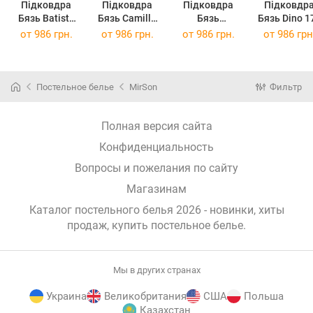
Підковдра
Підковдра
Підковдра
Підковдр
Бязь Batista
Бязь Camillo
Бязь
Бязь Dino 175
175 x 210 см
175 x 210 см
Christiano 175
x 210 см
от
986 грн.
от
986 грн.
от
986 грн.
от
986 грн
(12-0525 + 16-
(12-0712 + 17-
x 210 см
(12-0712 + 1
3310)
4735)
(13-1027 + 16-
3310)
3310)
Постельное белье
MirSon
Фильтр
Полная версия сайта
Конфиденциальность
Вопросы и пожелания по сайту
Магазинам
Каталог постельного белья 2026 - новинки, хиты
продаж,
купить постельное белье
.
Мы в других странах
Украина
Великобритания
США
Польша
Казахстан