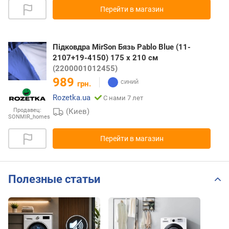
Перейти в магазин
Підковдра MirSon Бязь Pablo Blue (11-
2107+19-4150) 175 x 210 см
(2200001012455)
989
грн.
Rozetka.ua
С нами 7 лет
(Киев)
Продавец:
SONMIR_homes
Перейти в магазин
Полезные статьи