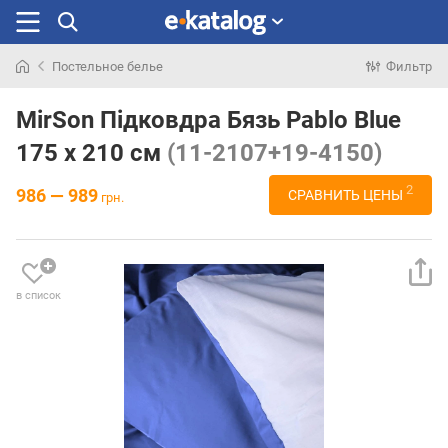
Постельное белье
Фильтр
Искали
раньше
MirSon Підковдра Бязь Pablo Blue
175 x 210 см
(11-2107+19-4150)
2
986 — 989
СРАВНИТЬ ЦЕНЫ
грн.
в список