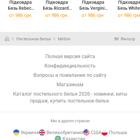
Підковдра
Підковдра
Підковдра
Підковдр
Бязь Rebeca
Бязь Riccarda
Бязь Verginia
Бязь White
175 x 210 см
175 x 210 см
175 x 210 см
mint 175 x 210
от
986 грн.
от
986 грн.
от
986 грн.
от
986 грн
(11-2101+14-
(14-1312 + 15-
(12-0714 + 16-
см
4121)
1511)
5803)
(11-2107+1
2208)
Постельное белье
MirSon
Фильтр
Полная версия сайта
Конфиденциальность
Вопросы и пожелания по сайту
Магазинам
Каталог постельного белья 2026 - новинки, хиты
продаж,
купить постельное белье
.
Мы в других странах
Украина
Великобритания
США
Польша
Казахстан