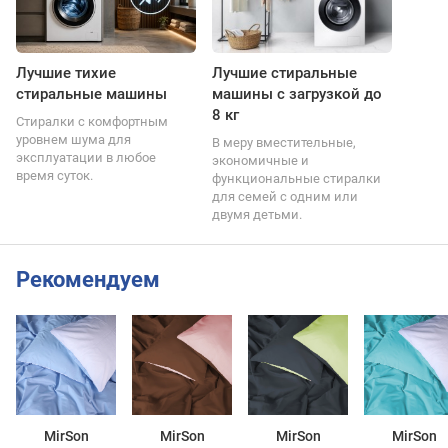
Лучшие тихие
Лучшие стиральные
стиральные машины
машины с загрузкой до
8 кг
Стиралки с комфортным
уровнем шума для
В меру вместительные,
эксплуатации в любое
экономичные и
время суток.
функциональные стиралки
для семей с одним или
двумя детьми.
Рекомендуем
MirSon
MirSon
MirSon
MirSon