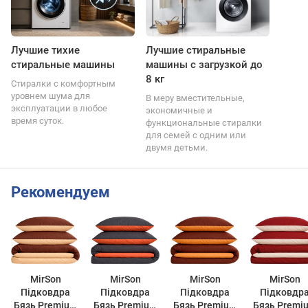
Лучшие тихие
Лучшие стиральные
стиральные машины
машины с загрузкой до
8 кг
Стиралки с комфортным
уровнем шума для
В меру вместительные,
эксплуатации в любое
экономичные и
время суток.
функциональные стиралки
для семей с одним или
двумя детьми.
Рекомендуем
MirSon
MirSon
MirSon
MirSon
Підковдра
Підковдра
Підковдра
Підковдр
Бязь Premium
Бязь Premium
Бязь Premium
Бязь Premi