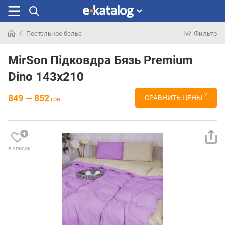
Постельное белье
Фильтр
Искали
раньше
MirSon Підковдра Бязь Premium
Dino 143х210
2
849 — 852
СРАВНИТЬ ЦЕНЫ
грн.
в список