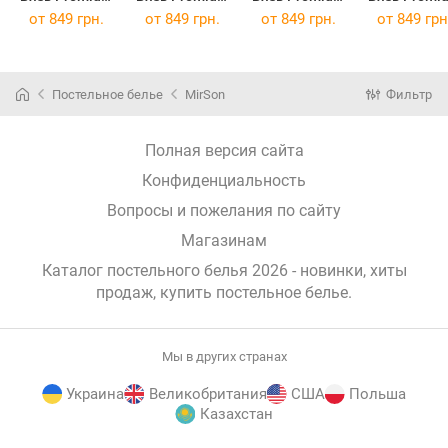
Enrica 143х210
Erminia
Evelina
Fabio 143х2
от
849 грн.
от
849 грн.
от
849 грн.
от
849 грн
143х210
143х210
Постельное белье
MirSon
Фильтр
Полная версия сайта
Конфиденциальность
Вопросы и пожелания по сайту
Магазинам
Каталог постельного белья 2026 - новинки, хиты
продаж,
купить постельное белье
.
Мы в других странах
Украина
Великобритания
США
Польша
Казахстан