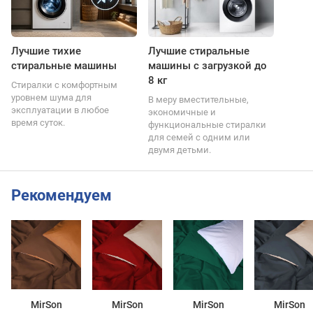
Лучшие тихие
Лучшие стиральные
стиральные машины
машины с загрузкой до
8 кг
Стиралки с комфортным
уровнем шума для
В меру вместительные,
эксплуатации в любое
экономичные и
время суток.
функциональные стиралки
для семей с одним или
двумя детьми.
Рекомендуем
MirSon
MirSon
MirSon
MirSon