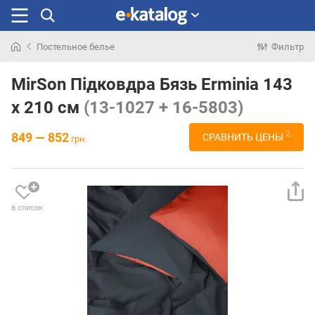
Постельное белье
Фильтр
Искали
раньше
MirSon Підковдра Бязь Erminia 143
x 210 см
(13-1027 + 16-5803)
2
849 — 852
СРАВНИТЬ ЦЕНЫ
грн.
в список