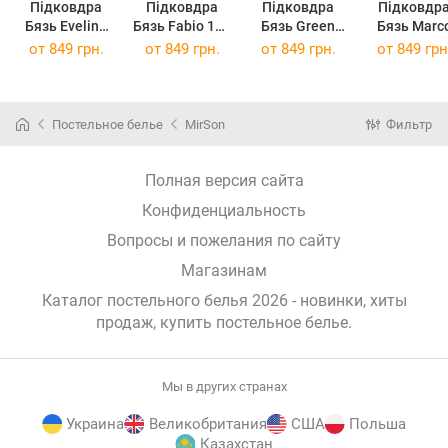
Підковдра
Підковдра
Підковдра
Підковдр
Бязь Evelina
Бязь Fabio 143
Бязь Green
Бязь Marc
143 x 210 см
x 210 см
Diego 143 x
143 x 210 
от
849 грн.
от
849 грн.
от
849 грн.
от
849 грн
(13-1027 + 15-
(12-0712 + 19-
210 см
(12-0712 + 1
1511)
1655)
(11-2107+18-
5803)
0130)
Постельное белье
MirSon
Фильтр
Полная версия сайта
Конфиденциальность
Вопросы и пожелания по сайту
Магазинам
Каталог постельного белья 2026 - новинки, хиты
продаж,
купить постельное белье
.
Мы в других странах
Украина
Великобритания
США
Польша
Казахстан