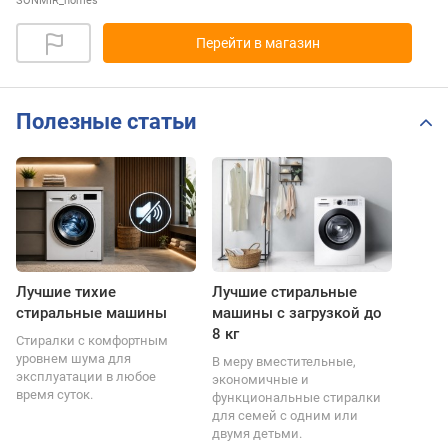
SONMIR_homes
Перейти в магазин
Полезные статьи
Лучшие тихие
Лучшие стиральные
стиральные машины
машины с загрузкой до
8 кг
Стиралки с комфортным
уровнем шума для
В меру вместительные,
эксплуатации в любое
экономичные и
время суток.
функциональные стиралки
для семей с одним или
двумя детьми.