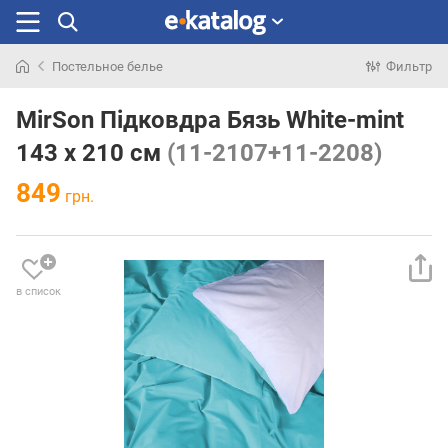
Постельное белье
Фильтр
Искали
раньше
MirSon Підковдра Бязь White-mint
143 x 210 см
(11-2107+11-2208)
849
грн.
в список