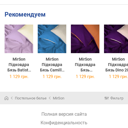
Рекомендуем
MirSon
MirSon
MirSon
MirSon
Підковдра
Підковдра
Підковдра
Підковдр
Бязь Batista
Бязь Camillo
Бязь
Бязь Dino 200
200 x 220 см
200 x 220 см
Christiano 200
x 220 см
1 129 грн.
1 129 грн.
1 129 грн.
1 129 грн.
(12-0525 + 16-
(12-0712 + 17-
x 220 см
(12-0712 + 1
3310)
4735)
(13-1027 + 16-
3310)
3310)
Постельное белье
MirSon
Фильтр
Полная версия сайта
Конфиденциальность