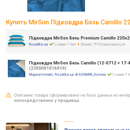
Купить MirSon Підковдра Бязь Camillo 2
Підковдра MirSon Бязь Premium Camillo 220х
Rozetka.ua
С нами 7 лет
(Киев)
Пожаловаться
Підковдра MirSon Бязь Camillo (12-0712 + 17-
(2200001016019)
Маркетплейс:
Rozetka.ua
SONMIR_homes
С нами 7 
Описание товара сформировано на базе данных из инте
непосредственно у продавца.