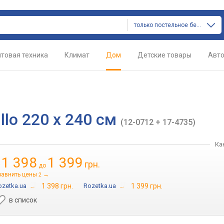
только постельное белье
товая техника
Климат
Дом
Детские товары
Авт
llo 220 x 240 см
(12-0712 + 17-4735)
Ка
1 398
1 399
грн.
т
до
равнить цены
→
2
ozetka.ua
→
1 398 грн.
Rozetka.ua
→
1 399 грн.
в список