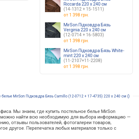
Riccarda 220 x 240 см
(14-1312 + 15-1511)
от
1 398 грн.
MirSon Підковдра Бязь
Verginia 220 x 240 см
(12-0714 + 16-5803)
от
1 398 грн.
MirSon Підковдра Бязь White-
mint 220 x 240 см
(11-2107+11-2208)
от
1 398 грн.
белье MirSon Підковдра Бязь Camillo (12-0712 + 17-4735) 220 x 240 см ()
фиса. Мы знаем, где купить постельное белье MirSon
алоге можно найти всю необходимую для выбора информацию —
анию, отзывы пользователей, фотогалереи товаров,
гое другое. Перепечатка любых материалов только с