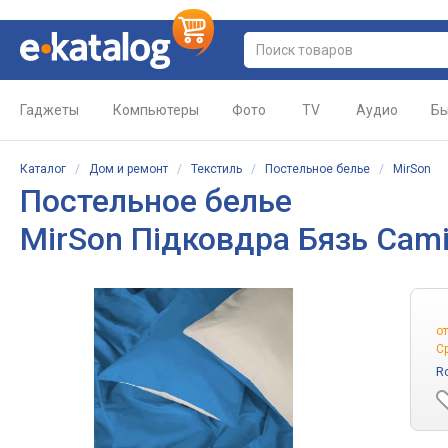
Гаджеты
Компьютеры
Фото
TV
Аудио
Бы
Каталог
/
Дом и ремонт
/
Текстиль
/
Постельное белье
/
MirSon
Постельное белье
MirSon Підковдра Бязь Cami
о
С
R