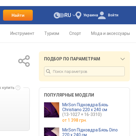
RU
Найти
Украина
Войти
о
Инструмент
Туризм
Спорт
Мода и аксессуары
ПОДБОР ПО ПАРАМЕТРАМ
к купить
ПОПУЛЯРНЫЕ МОДЕЛИ
MirSon Підковдра Бязь
Christiano 220 x 240 см
(13-1027 + 16-3310)
от
1 398 грн.
MirSon Підковдра Бязь Dino
220 x 240 см