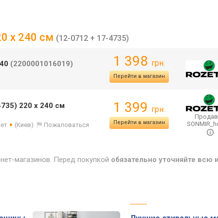
20 x 240 см
(12-0712 + 17-4735)
1 398
грн.
240
(2200001016019)
Перейти в магазин
1 399
4735) 220 x 240 см
грн.
Продав
Перейти в магазин
SONMIR_
лет
(Киев)
Пожаловаться
рнет-магазинов. Перед покупкой
обязательно уточняйте всю