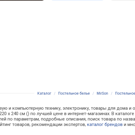
Каталог
/
Постельное белье
/
MirSon
/
Постельное 
вую и компьютерную технику, электронику, товары для дома и о
) 220 x 240 см () по лучшей цене в интернет-магазинах. В кат
лей по параметрам, подробные описания, поиск товара по назв
ейтинг товаров, рекомендации экспертов,
каталог брендов
и мно