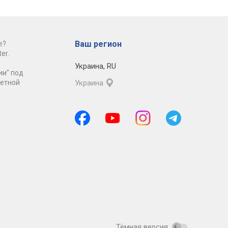
Ваш регион
е?
er.
Украина
,
RU
ии" под
ретной
Украина
Тёмная версия