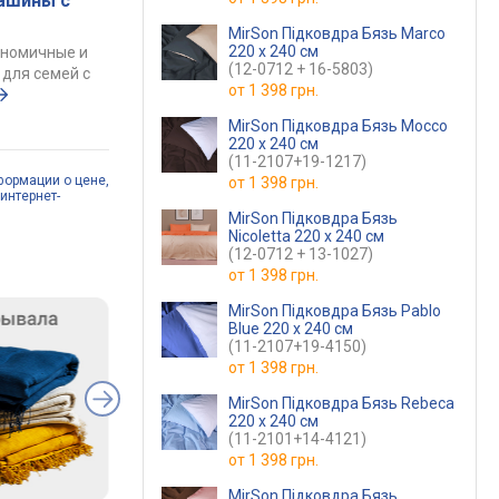
ашины с
MirSon Підковдра Бязь Marco
220 x 240 см
ономичные и
(12-0712 + 16-5803)
для семей с
от
1 398 грн.
MirSon Підковдра Бязь Mocco
220 x 240 см
(11-2107+19-1217)
формации о цене,
от
1 398 грн.
интернет-
MirSon Підковдра Бязь
Nicoletta 220 x 240 см
(12-0712 + 13-1027)
от
1 398 грн.
MirSon Підковдра Бязь Pablo
Blue 220 x 240 см
(11-2107+19-4150)
от
1 398 грн.
MirSon Підковдра Бязь Rebeca
220 x 240 см
(11-2101+14-4121)
от
1 398 грн.
MirSon Підковдра Бязь