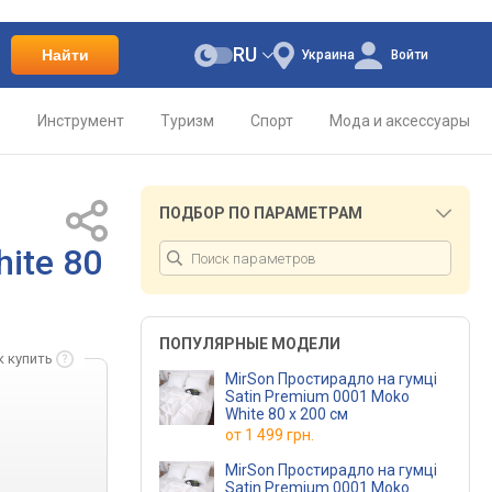
RU
Найти
Украина
Войти
о
Инструмент
Туризм
Спорт
Мода и аксессуары
ПОДБОР ПО ПАРАМЕТРАМ
ite 80
ПОПУЛЯРНЫЕ МОДЕЛИ
к купить
MirSon Простирадло на гумці
Satin Premium 0001 Moko
White 80 х 200 см
от
1 499 грн.
MirSon Простирадло на гумці
Satin Premium 0001 Moko