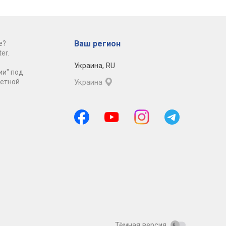
Ваш регион
е?
er.
Украина
,
RU
ии" под
ретной
Украина
Тёмная версия