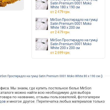
Satin Premium 0001 Moko
White 180 х 190 см
от
2 479 грн.
MirSon Простирадло на гумці
Satin Premium 0001 Moko
White 180 х 200 см
от
2 479 грн.
MirSon Простирадло на гумці
Satin Premium 0001 Moko
White 200 х 200 см
от
2 699 грн.
rSon Простирадло на гумці Satin Premium 0001 Moko White 80 х 190 см ()
фиса. Мы знаем, где купить постельное белье MirSon
 В каталоге можно найти всю необходимую для выбора
товара по названию, отзывы пользователей, фотогалереи
дов
и многое другое. Перепечатка любых материалов только