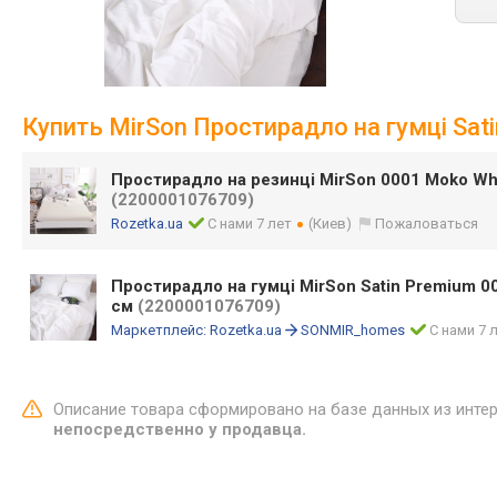
Купить MirSon Простирадло на гумці Sat
Простирадло на резинці MirSon 0001 Moko Wh
(2200001076709)
Rozetka.ua
С нами 7 лет
(Киев)
Пожаловаться
Простирадло на гумці MirSon Satin Premium 00
см
(2200001076709)
Маркетплейс:
Rozetka.ua
SONMIR_homes
С нами 7 
Описание товара сформировано на базе данных из инте
непосредственно у продавца.