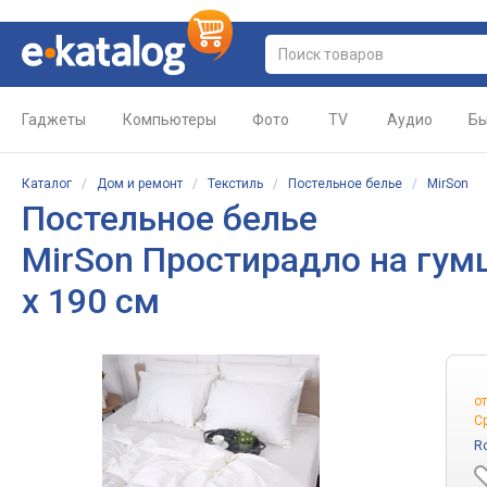
Гаджеты
Компьютеры
Фото
TV
Аудио
Бы
Каталог
/
Дом и ремонт
/
Текстиль
/
Постельное белье
/
MirSon
Постельное белье
MirSon Простирадло на гумц
х 190 см
о
С
R