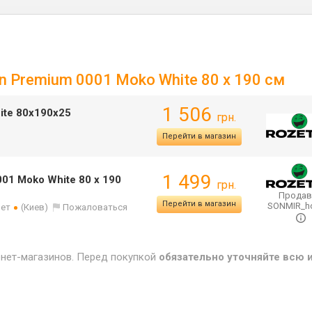
in Premium 0001 Moko White 80 х 190 см
1 506
ite 80х190х25
грн.
Перейти в магазин
1 499
01 Moko White 80 х 190
грн.
Продав
Перейти в магазин
SONMIR_
лет
(Киев)
Пожаловаться
рнет-магазинов. Перед покупкой
обязательно уточняйте всю