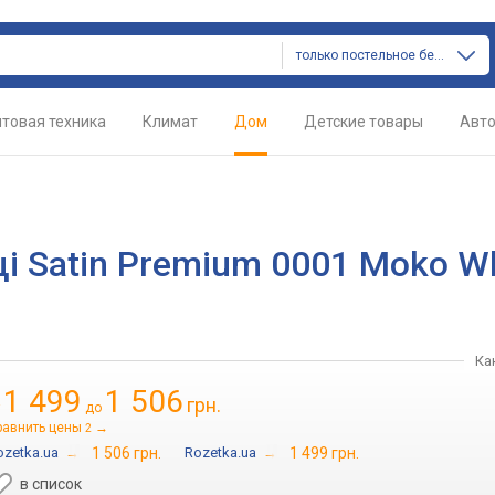
только постельное белье
товая техника
Климат
Дом
Детские товары
Авт
і Satin Premium 0001 Moko Wh
Ка
1 499
1 506
грн.
т
до
равнить цены
→
2
ozetka.ua
→
1 506 грн.
Rozetka.ua
→
1 499 грн.
в список