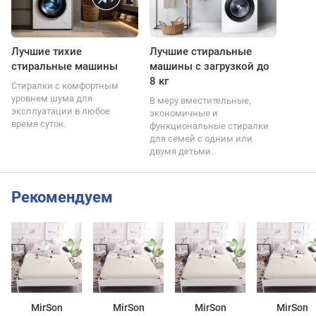
Лучшие тихие
Лучшие стиральные
стиральные машины
машины с загрузкой до
8 кг
Стиралки с комфортным
уровнем шума для
В меру вместительные,
эксплуатации в любое
экономичные и
время суток.
функциональные стиралки
для семей с одним или
двумя детьми.
Рекомендуем
MirSon
MirSon
MirSon
MirSon