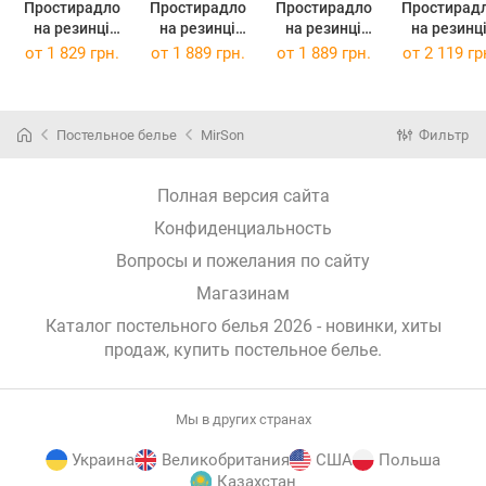
Простирадло
Простирадло
Простирадло
Простирад
на резинці
на резинці
на резинці
на резинц
0001 Moko
0001 Moko
0001 Moko
0001 Mok
от
1 829 грн.
от
1 889 грн.
от
1 889 грн.
от
2 119 гр
White
White
White
White
100х200х25
120х190х25
120х200х25
140х190х2
Постельное белье
MirSon
Фильтр
Полная версия сайта
Конфиденциальность
Вопросы и пожелания по сайту
Магазинам
Каталог постельного белья 2026 - новинки, хиты
продаж,
купить постельное белье
.
Мы в других странах
Украина
Великобритания
США
Польша
Казахстан