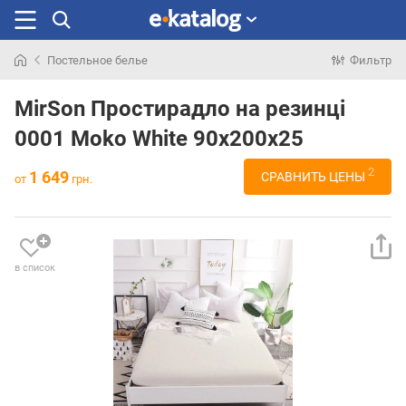
Постельное белье
Фильтр
Искали
раньше
MirSon Простирадло на резинці
0001 Moko White 90х200х25
2
1 649
СРАВНИТЬ ЦЕНЫ
от
грн.
в список