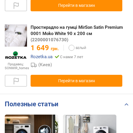
Перейти в магазин
Простирадло на гумці MirSon Satin Premium
0001 Moko White 90 х 200 см
(2200001076730)
1 649
грн.
Rozetka.ua
С нами 7 лет
(Киев)
Продавец:
SONMIR_homes
Перейти в магазин
Полезные статьи